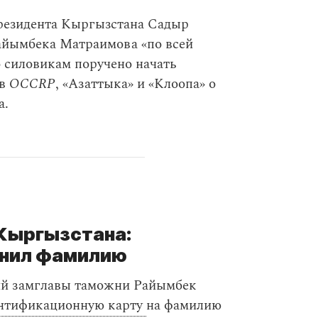
резидента Кыргызстана Садыр
айымбека Матраимова «по всей
о силовикам поручено начать
ов
OCCRP
, «Азаттыка» и «Клоопа» о
а.
Кыргызстана:
нил фамилию
ий замглавы таможни Райымбек
нтификационную карту
на фамилию