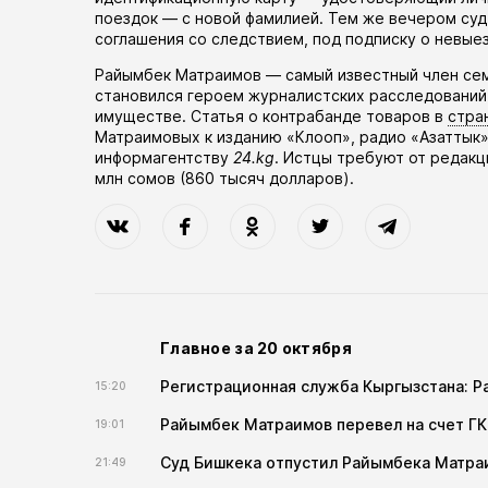
поездок — с новой фамилией. Тем же вечером су
соглашения со следствием, под подписку о невые
Райымбек Матраимов — самый известный член сем
становился героем журналистских расследований
имуществе. Статья о контрабанде товаров в
стра
Матраимовых к изданию «Клооп», радио «Азаттык»
информагентству
24.kg
. Истцы требуют от редакц
млн сомов (860 тысяч долларов).
Главное за 20 октября
Регистрационная служба Кыргызстана: 
15:20
Райымбек Матраимов перевел на счет ГК
19:01
Суд Бишкека отпустил Райымбека Матра
21:49