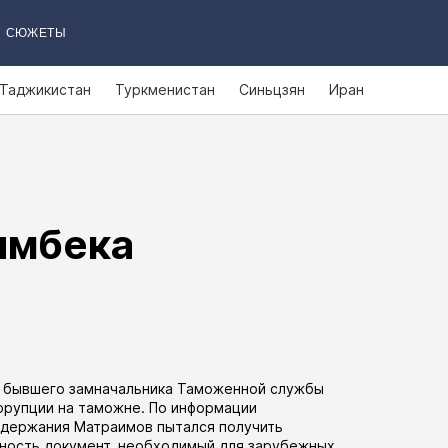
СЮЖЕТЫ
Таджикистан
Туркменистан
Синьцзян
Иран
ымбека
и бывшего замначальника Таможенной службы
ррупции на таможне. По информации
задержания Матраимов пытался получить
ность документ, необходимый для зарубежных