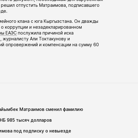
д решил отпустить Матраимова, подписавшего
зде.
ейного клана с юга Кыргызстана. Он дважды
 о коррупции и незадекларированном
ны ЕАЭС
послужила причиной иска
, журналисту Али Токтакунову и
ий опровержений и компенсации на сумму 60
Райымбек Матраимов сменил фамилию
НБ 985 тысяч долларов
имова под подписку о невыезде