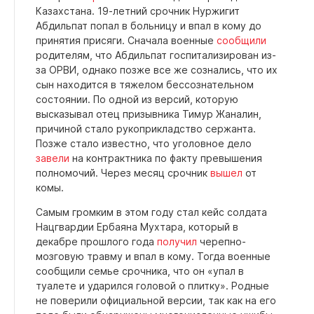
Казахстана. 19-летний срочник Нуржигит
Абдильпат попал в больницу и впал в кому до
принятия присяги. Сначала военные
сообщили
родителям, что Абдильпат госпитализирован из-
за ОРВИ, однако позже все же сознались, что их
сын находится в тяжелом бессознательном
состоянии. По одной из версий, которую
высказывал отец призывника Тимур Жаналин,
причиной стало рукоприкладство сержанта.
Позже стало известно, что уголовное дело
завели
на контрактника по факту превышения
полномочий. Через месяц срочник
вышел
от
комы.
Самым громким в этом году стал кейс солдата
Нацгвардии Ербаяна Мухтара, который в
декабре прошлого года
получил
черепно-
мозговую травму и впал в кому. Тогда военные
сообщили семье срочника, что он «упал в
туалете и ударился головой о плитку». Родные
не поверили официальной версии, так как на его