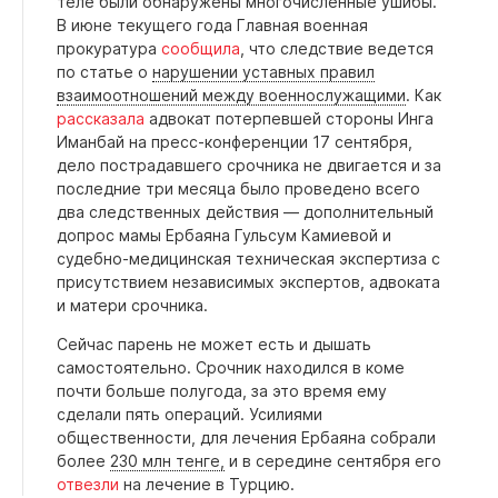
теле были обнаружены многочисленные ушибы.
В июне текущего года Главная военная
прокуратура
сообщила
, что следствие ведется
по статье о
нарушении уставных правил
взаимоотношений между военнослужащими
. Как
рассказала
адвокат потерпевшей стороны Инга
Иманбай на пресс-конференции 17 сентября,
дело пострадавшего срочника не двигается и за
последние три месяца было проведено всего
два следственных действия — дополнительный
допрос мамы Ербаяна Гульсум Камиевой и
судебно-медицинская техническая экспертиза с
присутствием независимых экспертов, адвоката
и матери срочника.
Сейчас парень не может есть и дышать
самостоятельно. Срочник находился в коме
почти больше полугода, за это время ему
сделали пять операций. Усилиями
общественности, для лечения Ербаяна собрали
более
230 млн тенге,
и в середине сентября его
отвезли
на лечение в Турцию.