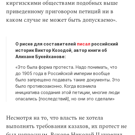
киргизскими обществами подобных выше
приведенному приговором петиций ни в
каком случае не может быть допускаемо».
О риске для составителей
писал
российский
историк Виктор Козодой, автор книги об
Алихане Букейханове:
«Это была форма протеста. Надо понимать, что
до 1905 года в Российской империи вообще
было запрещено подавать такие документы. Это
было противозаконно. Когда возникла
инициатива создания этой петиции, многие люди
опасались [последствий], но они это сделали»
Несмотря на то, что власть не хотела
выполнять требования казахов, их протест не
был напрасным. Вскоре Николай II учредил