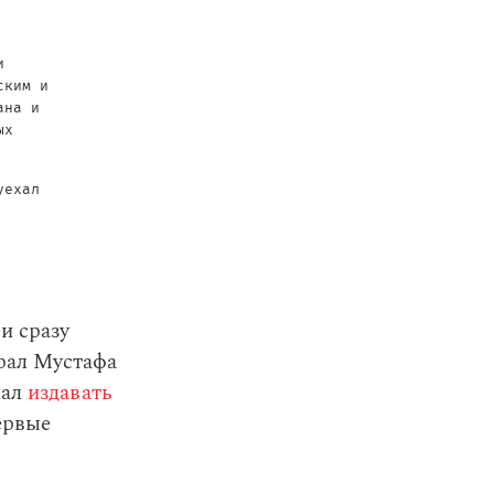
и
ским и
ана и
ых
уехал
и сразу
рал Мустафа
чал
издавать
ервые