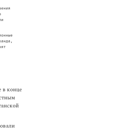
вения
о
ли
ионные
канда,
нят
е в конце
естным
танской
ровали