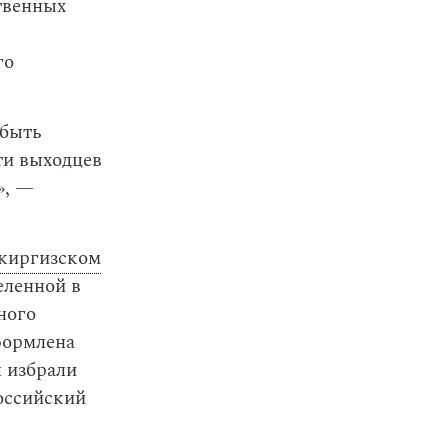
твенных
го
 быть
ти выходцев
», —
киргизском
еленной в
ного
формлена
я избрали
оссийский