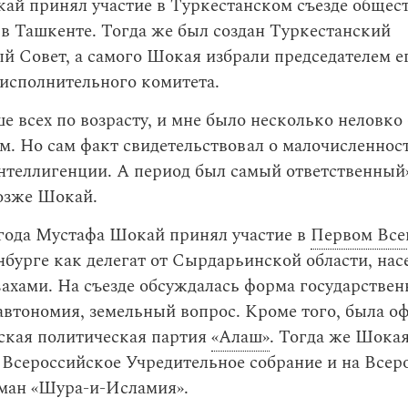
кай принял участие в Туркестанском съезде общес
в Ташкенте. Тогда же был создан Туркестанский
 Совет, а самого Шокая избрали председателем е
исполнительного комитета.
е всех по возрасту, и мне было несколько неловко
м. Но сам факт свидетельствовал о малочисленнос
нтеллигенции. А период был самый ответственный
озже Шокай.
 года Мустафа Шокай принял участие в
Первом Все
бурге как делегат от Сырдарьинской области, нас
ахами. На съезде обсуждалась форма государствен
автономия, земельный вопрос. Кроме того, была о
ская политическая партия
«Алаш»
. Тогда же Шока
 Всероссийское Учредительное собрание и на Всер
ьман «Шура-и-Исламия».