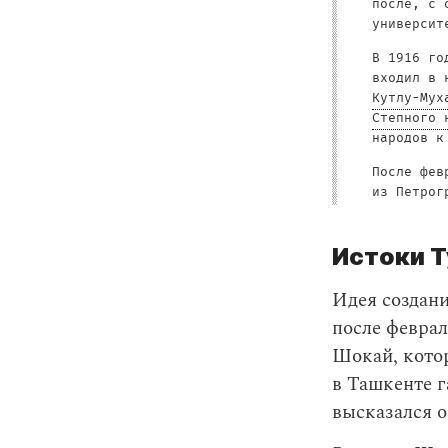
после, с 
университ
В 1916 го
входил в 
Кутлу-Мух
Степного 
народов к
После фев
из Петрог
Истоки 
Идея создани
после февра
Шокай, котор
в Ташкенте г
высказался 