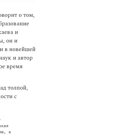
ворит о том,
образование
каева и
ы, он и
ти в новейшей
наук и автор
ое время
ад толпой,
ости с
-
окая
ию, а