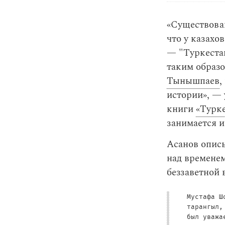
«Существова
что у казахо
— "Туркестан
таким образо
Тынышпаев
,
истории», — 
книги
«Турке
занимается 
Асанов описы
над временем
беззаветной 
Мустафа 
тарангыл,
был уважа