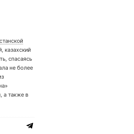
станской
, казахский
ть, спасаясь
ала не более
из
на»
, а также в