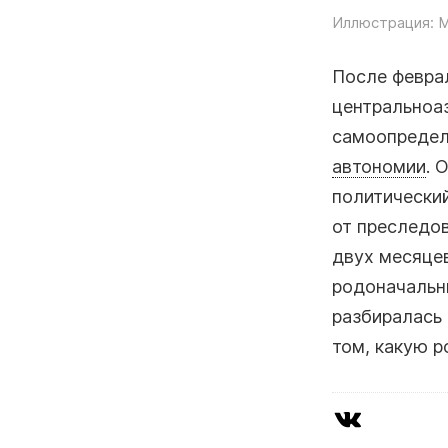
Иллюстрация: М
После февра
центральноа
самоопредел
автономии
. 
политически
от преследо
двух месяцев
родоначальн
разбиралась 
том, какую р