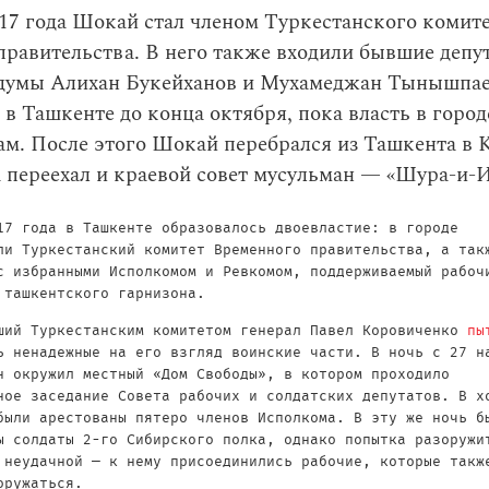
917 года Шокай стал членом Туркестанского комит
равительства. В него также входили бывшие депу
сдумы Алихан Букейханов и Мухамеджан Тынышпае
 в Ташкенте до конца октября, пока власть в горо
м. После этого Шокай перебрался из Ташкента в 
 переехал и краевой совет мусульман — «Шура-и-
17 года в Ташкенте образовалось двоевластие: в городе
ли Туркестанский комитет Временного правительства, а так
с избранными Исполкомом и Ревкомом, поддерживаемый рабоч
 ташкентского гарнизона.
ший Туркестанским комитетом генерал Павел Коровиченко
пы
ь ненадежные на его взгляд воинские части. В ночь с 27 н
н окружил местный «Дом Свободы», в котором проходило
ное заседание Совета рабочих и солдатских депутатов. В х
были арестованы пятеро членов Исполкома. В эту же ночь б
ы солдаты 2-го Сибирского полка, однако попытка разоружи
 неудачной — к нему присоединились рабочие, которые такж
оружаться.