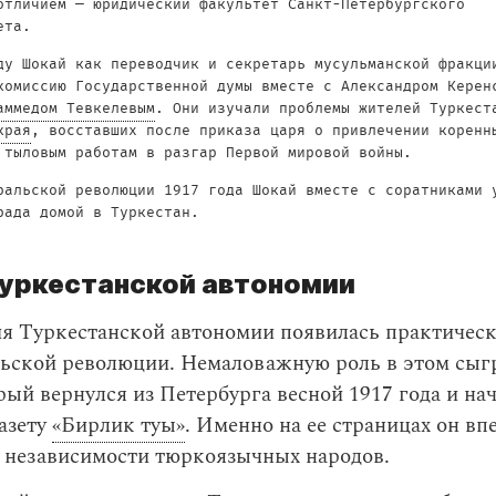
отличием — юридический факультет Санкт-Петербургского
ета.
ду Шокай как переводчик и секретарь мусульманской фракци
комиссию Государственной думы вместе с Александром Керен
аммедом Тевкелевым
. Они изучали проблемы жителей Туркест
края
, восставших после приказа царя о привлечении коренн
 тыловым работам в разгар Первой мировой войны.
ральской революции 1917 года Шокай вместе с соратниками 
рада домой в Туркестан.
Туркестанской автономии
я Туркестанской автономии появилась практическ
льской революции. Немаловажную роль в этом сыг
ый вернулся из Петербурга весной 1917 года и на
азету
«Бирлик туы»
. Именно на ее страницах он вп
о независимости тюркоязычных народов.