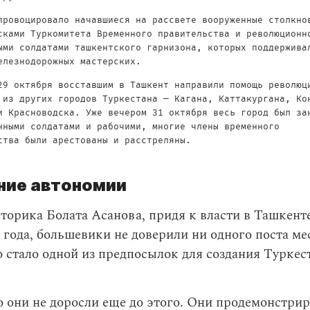
провоцировало начавшиеся на рассвете вооруженные столкно
сками Туркомитета Временного правительства и революционн
ыми солдатами ташкентского гарнизона, которых поддержива
елезнодорожных мастерских.
29 октября восставшим в Ташкент направили помощь революц
 из других городов Туркестана — Кагана, Каттакургана, Ко
и Красноводска. Уже вечером 31 октября весь город был за
нными солдатами и рабочими, многие члены временного
ства были арестованы и расстреляны.
ние автономии
торика Болата Асанова, придя к власти в Ташкент
 года, большевики не доверили ни одного поста м
 стало одной из предпосылок для создания Туркес
о они не доросли еще до этого. Они продемонстри