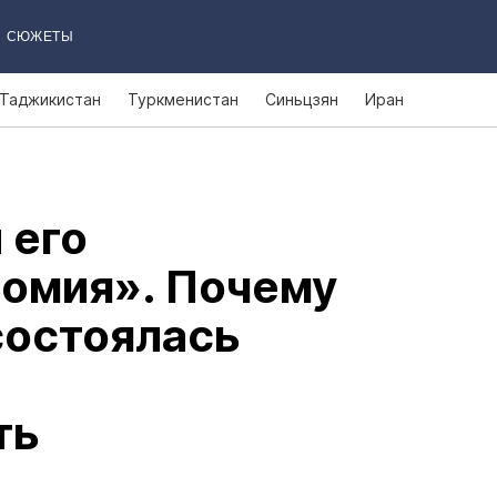
СЮЖЕТЫ
Таджикистан
Туркменистан
Синьцзян
Иран
 его
номия». Почему
 состоялась
ть