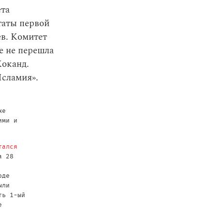
ета
таты первой
в. Комитет
де не перешла
Коканд.
Исламия».
же
ими и
тался
а 28
оде
ыли
ть 1-ый
е