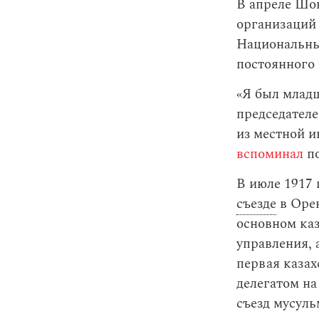
В апреле Шо
организаций 
Национальный
постоянного 
«Я был младш
председателе
из местной и
вспоминал
п
В июле 1917
съезде
в Орен
основном каз
управления, 
первая казах
делегатом на
съезд мусул