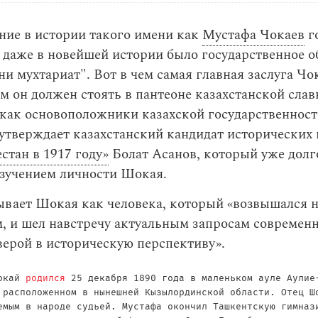
ние в истории такого имени как
Мустафа Чокаев
го
в даже в новейшей истории было государственное 
и мухтариат". Вот в чем самая главная заслуга Чо
м он должен стоять в пантеоне казахстанской слав
 как основоположники казахской государственнос
утверждает казахстанский кандидат исторических 
стан в 1917 году»
Болат Асанов, который уже долг
изучением личности Шокая.
вает Шокая как человека, который «возвышался н
, и шел навстречу актуальным запросам современн
верой в историческую перспективу».
Шокай
родился
25 декабря 1890 года в маленьком ауле Аулие
 расположенном в нынешней Кызылординской области. Отец Ш
емым в народе судьей. Мустафа окончил Ташкентскую гимназ