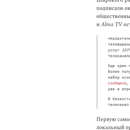
Широкого ра
подписали ок
общественны
и
Alma TV
ос
«Казахте
телевиден
услуг
IDT
телеканал
Еще один 
более пол
набор осн
сообщило
,
уже в ап
В Казахст
телеканал
Первую само
локальный пр