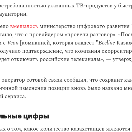
остребованностью указанных ТВ-продуктов у быст
аудитории.
дело
вмешалось
министерство цифрового развития 
вило, что с провайдером «провели разговор». «Пос
и с
Veon
[компанией, которая владеет "
Beeline
Казах
лучило подтверждение, что компания скорректир
удет отключать российские телеканалы», — утверж
 оператор сотовой связи сообщил, что сохранит ка
ичиной изменения позиции вновь было названо мн
й сервиса.
льные цифры
х о том, какое количество казахстанцев являются