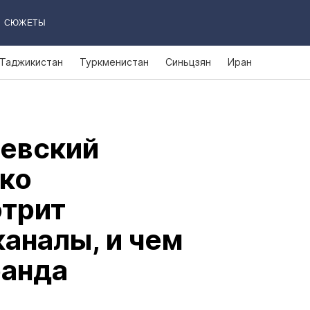
СЮЖЕТЫ
Таджикистан
Туркменистан
Синьцзян
Иран
евский
ько
отрит
аналы, и чем
банда