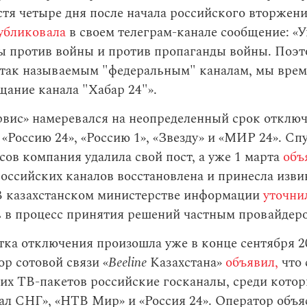
стя четыре дня после начала российского вторжени
убликовала
в своем телеграм-канале сообщение: «
ы против войны и против пропаганды войны. Поэт
 так называемым "федеральным" каналам, мы вре
ание канала "Хабар 24"».
рвис» намеревался на неопределенный срок отклю
 «Россию 24», «Россию 1», «Звезду» и «МИР 24». Сп
сов компания удалила свой пост, а уже 1 марта
объ
оссийских каналов восстановлена и принесла изви
 В казахстанском министерстве информации
уточни
 в процесс принятия решений частным провайдер
ка отключения произошла уже в конце сентября 20
ор сотовой связи «
Beeline
Казахстана»
объявил,
что 
оих ТВ-пакетов российские госканалы, среди кото
л СНГ», «НТВ Мир» и «Россия 24». Оператор объя