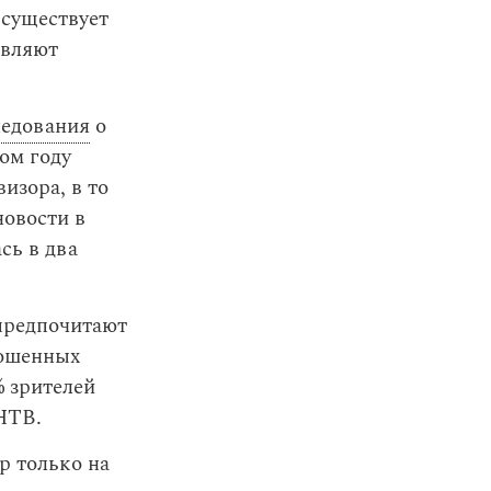
 существует
авляют
ледования
о
ом году
изора, в то
новости в
сь в два
 предпочитают
рошенных
% зрителей
НТВ.
р только на