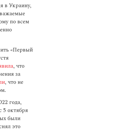
я в Украину,
Уважаемые
ому по всем
менно
чить «Первый
устя
явила
, что
нения за
ли
, что не
ом.
22 года,
с 5 октября
рых были
снял это