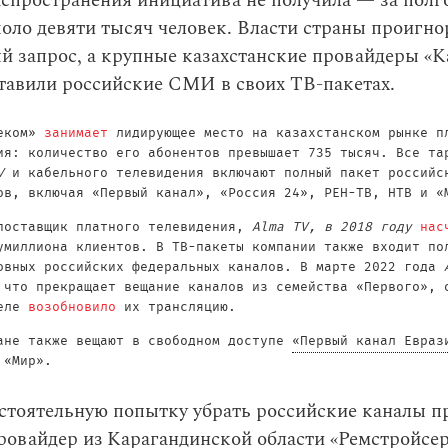
спространения инициатива не получила — за полго
оло девяти тысяч человек. Власти страны проигн
й запрос, а крупные казахстанские провайдеры «К
тавили российские СМИ в своих ТВ-пакетах.
леком»
занимает
лидирующее место на казахстанском рынке п
ия: количество его абонентов превышает 735 тысяч. Все та
V
и кабельного телевидения включают полный пакет российс
ов, включая «Первый канал», «Россия 24», РЕН-ТВ, НТВ и «
поставщик платного телевидения,
Alma TV, в 2018 году
нас
умиллиона клиентов. В ТВ-пакеты компании также входит по
овных российских федеральных каналов. В марте 2022 года
 что прекращает вещание каналов из семейства «Первого», 
реле
возобновило
их трансляцию.
ане также вещают в свободном доступе
«Первый канал Евраз
 «Мир».
стоятельную попытку убрать российские каналы п
овайдер из Карагандинской области «Ремстройсер