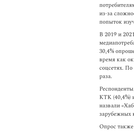
потребителя
из-за сложно
попыток изуч
В 2019 и 202
медиапотреб
30,4% опроше
время как ок
соцсетях. По
раза.
Респонденты,
КТК (40,4%) 
назвали «Ха
зарубежных 
Опрос также 