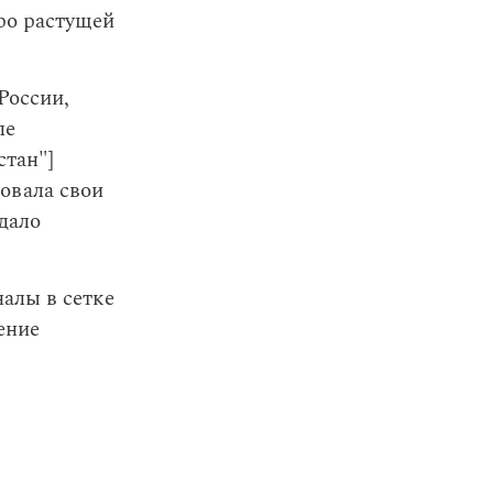
ро растущей
России,
ле
стан"]
овала свои
дало
налы в сетке
ение