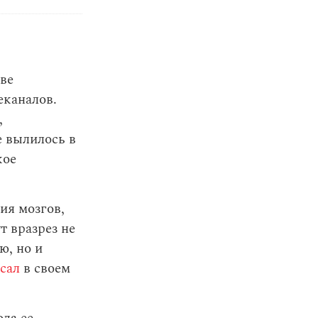
ве
еканалов.
,
е вылилось в
кое
ия мозгов,
т вразрез не
ю, но и
сал
в своем