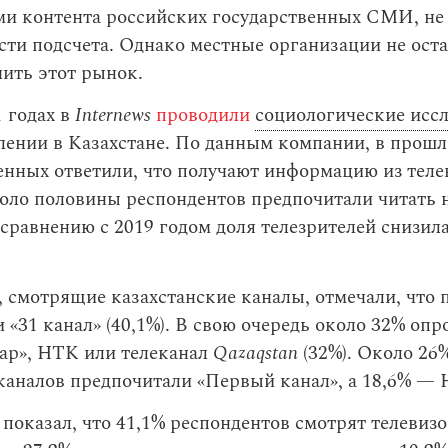
ми контента российских государственных СМИ, не
сти подсчета. Однако местные организации не ост
ить этот рынок.
1 годах в
Internews
проводили
социологические исс
лении в Казахстане. По данным компании, в прошл
нных ответили, что получают информацию из телев
оло половины респондентов предпочитали читать 
 сравнению с 2019 годом доля телезрителей снизила
 смотрящие казахстанские каналы, отмечали, что
и «31 канал» (40,1%). В свою очередь около 32% оп
бар», НТК или телеканал
Qazaqstan
(32%). Около 26
каналов предпочитали «Первый канал», а 18,6% — 
показал, что 41,1% респондентов смотрят телевизо