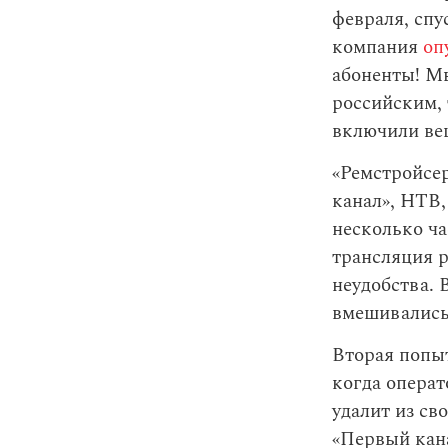
февраля, спу
компания
оп
абоненты! М
российским,
включили вещ
«Ремстройсе
канал», НТВ,
несколько ча
трансляция р
неудобства.
вмешивались
Вторая попыт
когда операт
удалит из св
«Первый кана