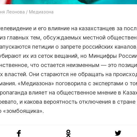
ня Леонова / Медиазона
елевидение и его влияние на казахстанцев за пос
 из главных тем, обсуждаемых местной обществен
апускаются петиции о запрете российских каналов
убирают их из сеток вещаний, но Минцифры Росси
нственное, что остается неизменным — это позиц
х властей. Они стараются не обращать на происх
мания. «Медиазона» поговорила с экспертами о то
ропаганда влияет на общественное мнение в Каза
ревато, и какова вероятность отключения в стране
о «зомбоящика».