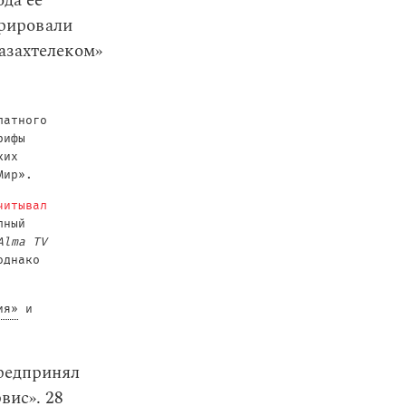
да ее
орировали
азахтелеком»
латного
рифы
ких
Мир».
читывал
лный
Alma TV
однако
ия»
и
редпринял
вис». 28