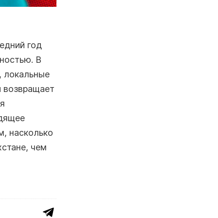
ледний год
ностью. В
, локальные
и возвращает
ия
одящее
м, насколько
хстане, чем