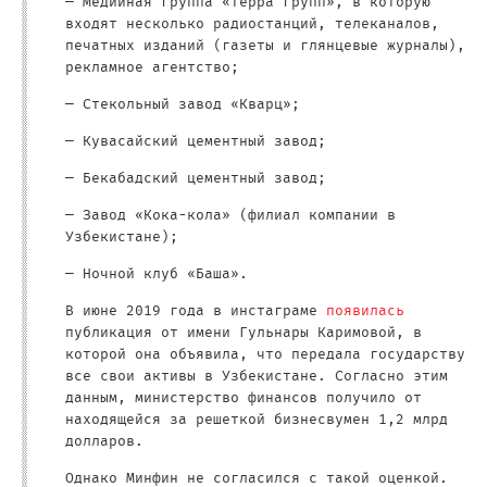
— Медийная группа «Терра групп», в которую
входят несколько радиостанций, телеканалов,
печатных изданий (газеты и глянцевые журналы),
рекламное агентство;
— Стекольный завод «Кварц»;
— Кувасайский цементный завод;
— Бекабадский цементный завод;
— Завод «Кока-кола» (филиал компании в
Узбекистане);
— Ночной клуб «Баша».
В июне 2019 года в инстаграме
появилась
публикация от имени Гульнары Каримовой, в
которой она объявила, что передала государству
все свои активы в Узбекистане. Согласно этим
данным, министерство финансов получило от
находящейся за решеткой бизнесвумен 1,2 млрд
долларов.
Однако Минфин не согласился с такой оценкой.