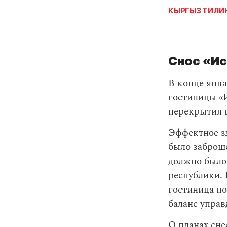
КЫРГЫЗ ТИЛИ
Снос «И
В конце янв
гостиницы «
перекрытия 
Эффектное з
было заброше
должно было
республики. 
гостиница по
баланс управ
О планах сне