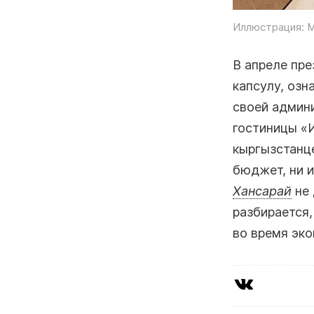
Иллюстрация: M
В апреле пр
капсулу, озн
своей админ
гостиницы «
кыргызстанце
бюджет, ни и
Хансарай
не 
разбирается,
во время эко