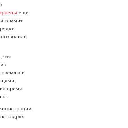
о
троены
еще
ся саммит
орядке
 позволило
л
, что
 из
ат землю в
нцами,
во время
вал.
дминистрации.
на кадрах