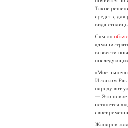
появится но
Такое решени
средств, для
вида столицы
Сам он
объя
администрат
возвести нов
последующих
«Мое нынешне
Исхаком Раз
народу вот у
— Это новое 
останется лю
своевременно
Жапаров жало