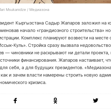
ari Msukanidze / Медиазона
езидент Кыргызстана Садыр Жапаров заложил на ю
аменовав начало «грандиозного строительства» но
истрации. Комплекс планируют возвести на месте 
Иссык-Куль». Стройка сразу вызвала недовольство
в — чиновники не раскрывают ни детали проекта, 
сточники финансирования. Жапаров настаивает, чт
для себя, а для будущих президентов. «Медиазон
 как и зачем власти намерены строить новую адм
номического кризиса.