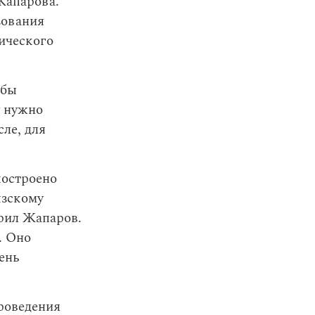
Жапарова.
зования
тического
обы
у нужно
сле, для
построено
ызскому
орил Жапаров.
. Оно
ень
роведения