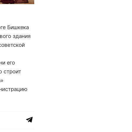
ге Бишкека
вого здания
советской
ни его
о строит
а»
инистрацию