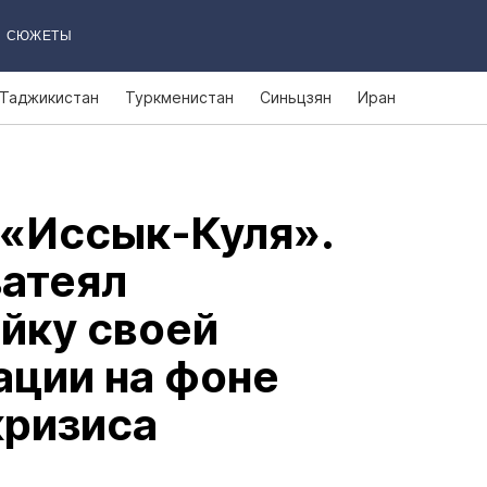
СЮЖЕТЫ
Таджикистан
Туркменистан
Синьцзян
Иран
 «Иссык‑Куля».
атеял
йку своей
ации на фоне
кризиса