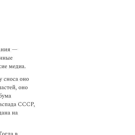
ания —
онные
ие медиа.
у сноса оно
астей, оно
бума
распада СССР,
дана на
Тогда в