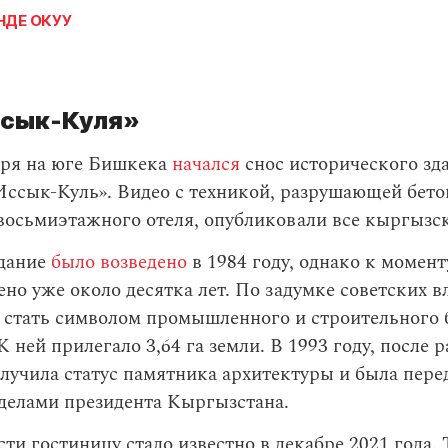
НДЕ ОКУУ
ссык-Куля»
аря на юге Бишкека
начался
снос исторического зд
Иссык-Куль». Видео с техникой, разрушающей бет
восьмиэтажного отеля, опубликовали все кыргызск
дание
было возведено
в 1984 году, однако к момент
но уже около десятка лет. По задумке советских вл
 стать символом промышленного и строительного 
К ней прилегало 3,64 га земли. В 1993 году, после 
лучила статус памятника архитектуры и была пере
делами президента Кыргызстана.
сти гостиницу стало известно в декабре 2021 года. 