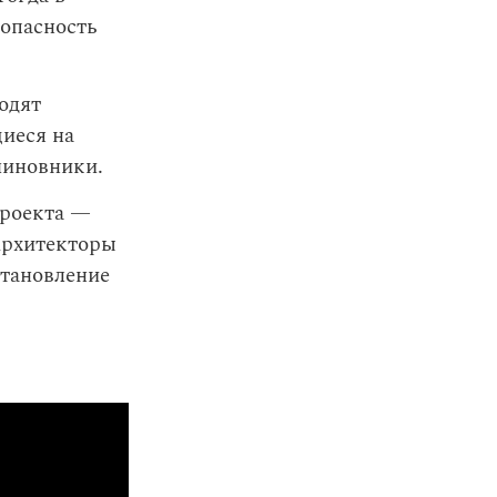
 опасность
одят
щиеся на
чиновники.
проекта —
Архитекторы
сстановление