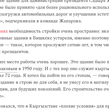
вое здание для администрации президента Садыра 
е было принято «для более рационального исполь
 разгрузки автомобильных дорог и улучшения эсте
», подчеркивали в команде Жапарова.
снял
необходимость стройки очень пространно: як
ивные здания в Бишкеке устарели, именно поэтом
ое — такое, которое прослужит сотню лет, в том чи
 президентов.
е место работы очень хорошее. Это здание было 
заковым
в 1950 году. И с тех пор оно служит кырг
же 72 года. Я хотел бы пойти по его стопам, — гов
здание я строю не для себя, я не унесу его в могилу
дям, для будущих поколений. Его строительство оч
».
вался, что в Кыргызстане «плохие условия» для п