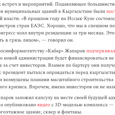
 встреч и мероприятий. Подавляющее большинств
 и муниципальных зданий в Кыргызстане были
пос
й власти. «В прошлом году на Иссык-Куле состоял
истров стран ЕАЭС. Хорошо, что мы в спешном п
нгресс-холл внутри резиденции за три месяца. Это
ть в грязь лицом», — говорил он.
госинформагентству «Кабар» Жапаров
подчеркива
о новой администрации будет финансироваться не
а за счет инвесторов. Взамен по бартеру они получ
к президент пытался оправдаться перед кыргызста
и возмущены планами масштабного строительства 
го кризиса. Впрочем, имена инвесторов он не наз
паров заложил капсулу на месте своей будущей а
ло опубликовано
видео
с
3D
-моделью комплекса — 
гоэтажное здание, сквер и фонтаны.