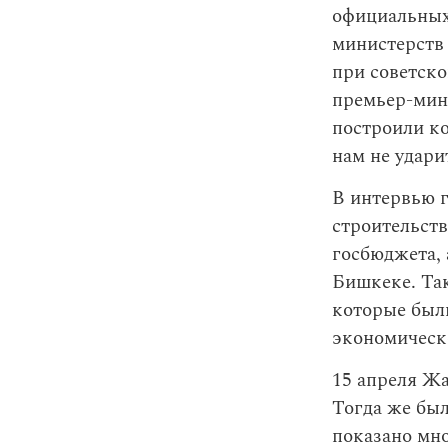
официальных
министерств
при советско
премьер-мин
построили ко
нам не удари
В интервью 
строительств
госбюджета, 
Бишкеке. Та
которые был
экономическо
15 апреля Жа
Тогда же бы
показано мно