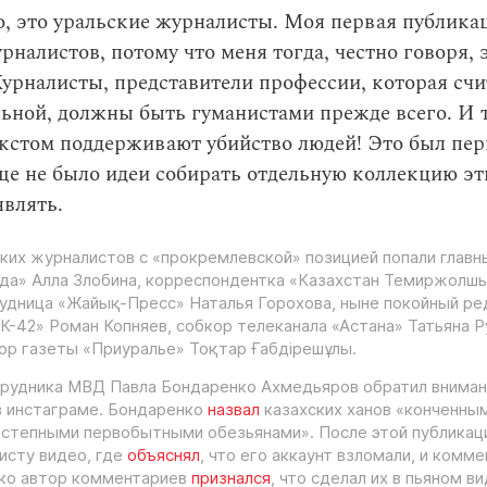
, это уральские журналисты. Моя первая публика
рналистов, потому что меня тогда, честно говоря, 
урналисты, представители профессии, которая счи
ьной, должны быть гуманистами прежде всего. И 
стом поддерживают убийство людей! Это был перв
ще не было идеи собирать отдельную коллекцию эт
являть.
ких журналистов с «прокремлевской» позицией попали глав
да» Алла Злобина, корреспондентка «Казахстан Темиржолш
удница «Жайық-Пресс» Наталья Горохова, ныне покойный ре
К-42» Роман Копняев, собкор телеканала «Астана» Татьяна 
ор газеты «Приуралье» Тоқтар Ғабдірешұлы.
рудника МВД Павла Бондаренко Ахмедьяров обратил вниман
в инстаграме. Бондаренко
назвал
казахских ханов «конченны
«степными первобытными обезьянами». После этой публикац
исту видео, где
объяснял
, что его аккаунт взломали, и комме
ако автор комментариев
признался
, что сделал их в пьяном в