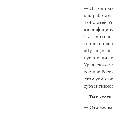
— Да, опираю
как работае
174 статей У
квалифицирую
быть ярко в
территориаль
«Путин, забе
публикация 
Уральска от 
составе Росс
этом усмотре
субъективног
— Ты пытаешь
— Это железн