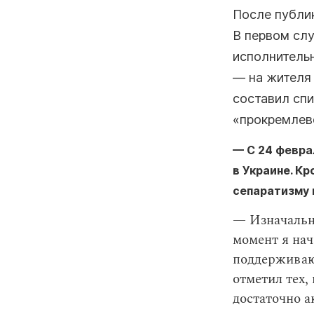
После публи
В первом сл
исполнитель
— на жителя
составил сп
«прокремлевс
— С 24 февра
в Украине. К
сепаратизму 
— Изначально
момент я нач
поддерживают
отметил тех,
достаточно а