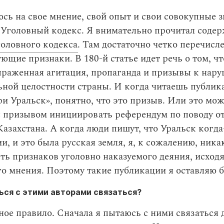
сь на свое мнение, свой опыт и свои совокупные з
т Уголовный кодекс. Я внимательно прочитал соде
головного кодекса
. Там достаточно четко перечисл
щие признаки. В 180-й статье идет речь о том, ч
ыраженная агитация, пропаганда и призывы к нар
ной целостности страны. И когда читаешь публик
ри Уральск», понятно, что это призыв. Или это мо
с призывом инициировать референдум по поводу о
Казахстана. А когда люди пишут, что Уральск когда
ии, и это была русская земля, я, к сожалению, ника
ть признаков уголовно наказуемого деяния, исходя
о мнения. Поэтому такие публикации я оставляю б
ся с этими авторами связаться?
ое правило. Сначала я пытаюсь с ними связаться д