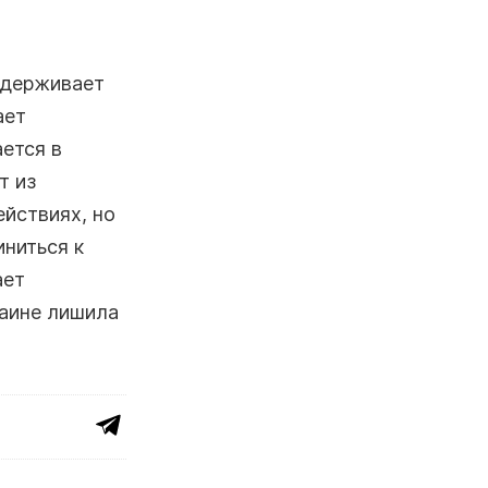
оддерживает
ает
ется в
т из
ействиях, но
ниться к
ает
раине лишила