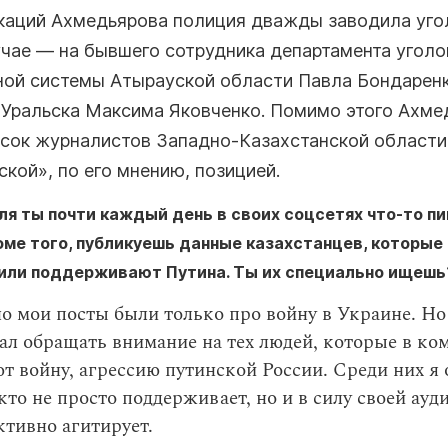
каций Ахмедьярова полиция дважды заводила уго
учае — на бывшего сотрудника департамента уголо
ной системы Атырауской области Павла Бондаренк
 Уральска Максима Яковченко. Помимо этого Ахме
исок журналистов Западно-Казахстанской области
кой», по его мнению, позицией.
ля ты почти каждый день в своих соцсетях что-то п
роме того, публикуешь данные казахстанцев, которые
или поддерживают Путина. Ты их специально ищешь
 мои посты были только про войну в Украине. Но
ал обращать внимание на тех людей, которые в ко
 войну, агрессию путинской России. Среди них я 
 кто не просто поддерживает, но и в силу своей ауд
ктивно агитирует.