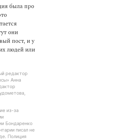
ция была про
это
тается
тут они
ый пост, и у
их людей или
ный редактор
ысы» Анна
дактор
Рудометова,
ие из-за
ми
ии Бондаренко
нтарии писал не
иде. Полиция