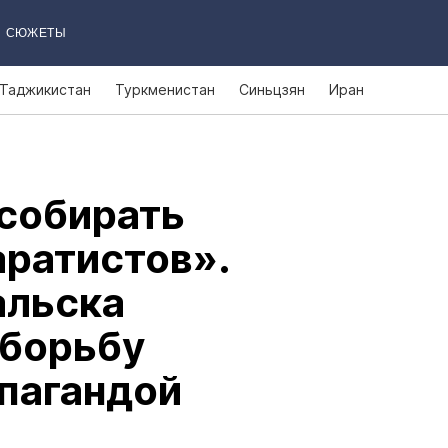
СЮЖЕТЫ
Таджикистан
Туркменистан
Синьцзян
Иран
 собирать
аратистов».
альска
 борьбу
опагандой