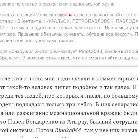
ование по статье о
разжигании национальной розни
.
вченко полиция Уральска
завела
дело по аналогичной статье 
ста во «ВКонтакте»: «УРАЛЬСК, ПЕТРОПАВЛОВСК, ПАВЛОДА
 Потому что здесь все только уничтожают. Иноземцы у вл
ят все. Привыкли обезьяны кочевать, обгадив все вокруг». 
ъяснил свой поступок «эмоциями».
ров обнаружил инстаграм-аккаунт
Rinoka044,
хозяин которо
Уральск». В полиции отчитались, что не смогли найти владель
сле этого поста мне люди начали в комментариях 
вот такой-то человек пишет подобное и так далее. И
 среди тех людей, про которых я писал, по большому
декс подпадают только три кейса. В них сепарати
я или разжигание межнациональной вражды были
то Павел Бондаренко из Атырау, бывший сотрудни
ной системы. Потом
Rinoka044,
так у нее ник назыв