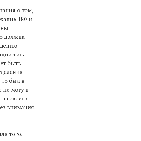
нания о том,
ржание
180 и
ены
то должна
ушению
ации типа
жет быть
тделения
-то был в
к не могу в
 из своего
ез внимания.
ля того,