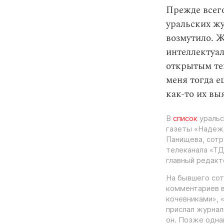
Прежде всего
уральских жу
возмутило. Ж
интеллектуал
открытым тек
меня тогда е
как-то их вы
В
список
уральс
газеты «Надеж
Панищева, сотр
телеканала «ТД
главный редакт
На бывшего сот
комментариев 
кочевниками», 
прислал журнал
он. Позже одн