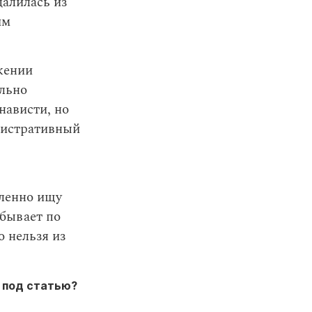
далилась из
им
жении
ально
нависти, но
инистративный
вленно ищу
 бывает по
 нельзя из
е под статью?