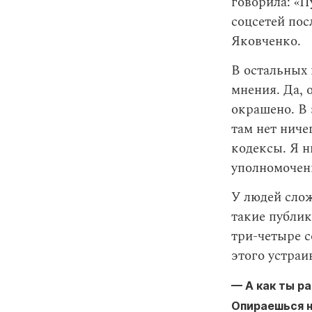
говорила: «П
соцсетей пос
Яковченко.
В остальных 
мнения. Да, 
окрашено. В 
там нет ниче
кодексы. Я н
уполномочен
У людей слож
такие публик
три-четыре с
этого устраи
— А как ты р
Опираешься н