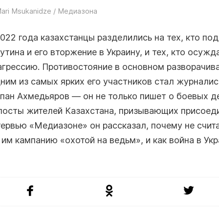
ari Msukanidze / Медиазона
022 года казахстанцы разделились на тех, кто п
тина и его вторжение в Украину, и тех, кто осужд
агрессию. Противостояние в основном разворачива
ним из самых ярких его участников стал журналис
пан Ахмедьяров — он не только пишет о боевых д
 посты жителей Казахстана, призывающих присоеди
тервью «Медиазоне» он рассказал, почему не счит
им кампанию «охотой на ведьм», и как война в Ук