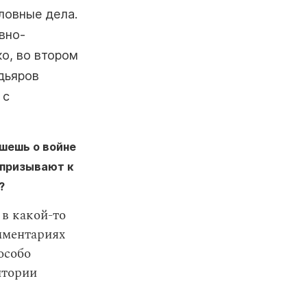
ловные дела.
вно-
о, во втором
дьяров
 с
ишешь о войне
 призывают к
?
 в какой-то
мментариях
особо
итории