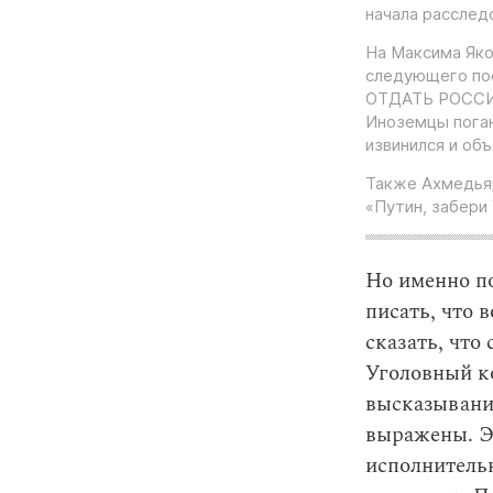
начала расслед
На Максима Яко
следующего по
ОТДАТЬ РОССИИ.
Иноземцы поган
извинился и об
Также Ахмедья
«Путин, забери 
Но именно по
писать, что 
сказать, что
Уголовный ко
высказывани
выражены. Э
исполнитель