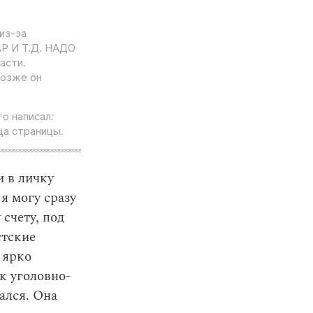
из-за
Р И Т.Д. НАДО
асти.
Позже он
го написал
:
ца страницы.
и в личку
 я могу сразу
 счету, под
стские
 ярко
к уголовно-
ался. Она