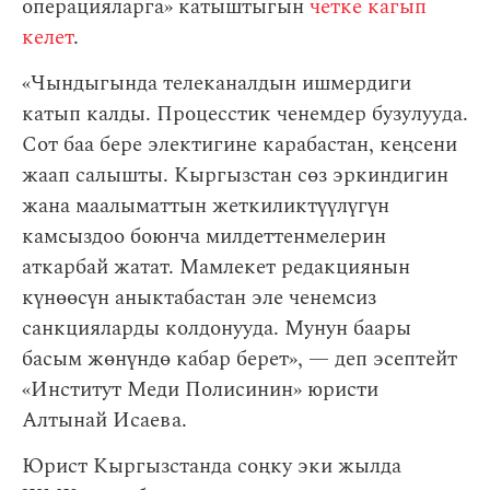
операцияларга» катыштыгын
четке кагып
келет
.
«Чындыгында телеканалдын ишмердиги
катып калды. Процесстик ченемдер бузулууда.
Сот баа бере электигине карабастан, кеңсени
жаап салышты. Кыргызстан сөз эркиндигин
жана маалыматтын жеткиликтүүлүгүн
камсыздоо боюнча милдеттенмелерин
аткарбай жатат. Мамлекет редакциянын
күнөөсүн аныктабастан эле ченемсиз
санкцияларды колдонууда. Мунун баары
басым жөнүндө кабар берет», — деп эсептейт
«Институт Меди Полисинин» юристи
Алтынай Исаева.
Юрист Кыргызстанда соңку эки жылда