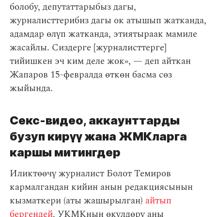
болобу, депутаттарыбыз дагы,
журналисттерибиз дагы ок атышып жатканда,
адамдар өлүп жатканда, этиятыраак мамиле
жасайлы. Сиздерге [журналисттерге]
тийишкен эч ким деле жок», — деп айткан
Жапаров 15-февралда өткөн басма сөз
жыйында.
Секс-видео, аккаунттарды
бузуп кирүү жана ЖМКларга
каршы митингдер
Иликтөөчү журналист Болот Темиров
кармалгандан кийин анын редакциясынын
кызматкери (аты жашырылган)
айтып
бергендей
, УКМКнын өкүлдөрү аны