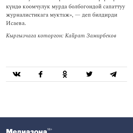
күндө коомчулук мурда болбогондой сапаттуу
журналистикага муктаж», — деп билдирди
Исаева.
Кыргызчага которгон: Кайрат Замирбеков