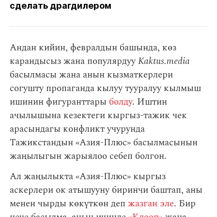
сделать драгдилером
Андан кийин, февралдын башында, көз
карандысыз жана популярдуу
Kaktus.media
басылмасы жана анын кызматкерлери
согушту пропаганда кылуу тууралуу кылмыш
ишинин фигуранттары
болду
. Иштин
ачылышына кезектеги кыргыз-тажик чек
арасындагы конфликт учурунда
Тажикстандын «Азия-Плюс» басылмасынын
жаңылыгын жарыялоо себеп болгон.
Ал жаңылыкта «Азия-Плюс» кыргыз
аскерлери ок атышууну биринчи баштап, аны
менен чырды көкүткөн деп
жазган эле
. Бир