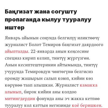
Баңгизат жана согушту
пропаганда кылуу тууралуу
иштер
Январь айынын соңунда белгилүү иликтөөчү
журналист Болот Темиров баңгизат даярдоого
айыпталды
. 22-январда анын кеңсесине
спецназ кирип келип, тинтүү жүргүзгөн.
Анын кесиптештеринин айтымында, тинтүү
учурунда Темировдун чөнтөгүнө белгисиз
оромду жашырын салып коюп, кийин көз
көрүнөө таап алышкан. Журналист
камакка
алынып
, бирок кийин аны колдоо
митингдердин
фонунда аны эч жакка кетпөө
тууралуу кол каттын негизинде
коё беришкен
.