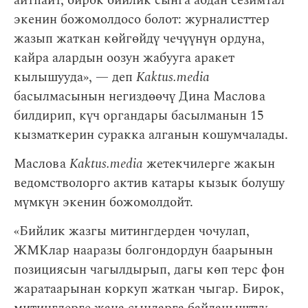
айтпайт, бирок бийлик сынга абдан сезимтал
экенин божомолдосо болот: журналисттер
жазып жаткан көйгөйдү чечүүнүн ордуна,
кайра алардын оозун жабууга аракет
кылышууда», — деп
Kaktus.media
басылмасынын негиздөөчү Дина Маслова
билдирип, күч органдары басылманын 15
кызматкерин суракка алганын кошумчалады.
Маслова
Kaktus.media
жетекчилерге жакын
ведомстволорго актив катары кызык болушу
мүмкүн экенин божомолдойт.
«Бийлик жазгы митингдерден чочулап,
ЖМКлар нааразы болгондордун баарынын
позициясын чагылдырып, дагы көп терс фон
жаратаарынан коркуп жаткан чыгар. Бирок,