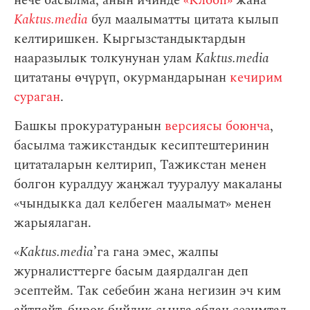
нече басылма, анын ичинде
«Клооп»
жана
Kaktus.media
бул маалыматты цитата кылып
келтиришкен. Кыргызстандыктардын
нааразылык толкунунан улам
Kaktus.media
цитатаны өчүрүп, окурмандарынан
кечирим
сураган
.
Башкы прокуратуранын
версиясы боюнча
,
басылма тажикстандык кесиптештеринин
цитаталарын келтирип, Тажикстан менен
болгон куралдуу жаңжал тууралуу макаланы
«чындыкка дал келбеген маалымат» менен
жарыялаган.
«
Kaktus.media
’га гана эмес, жалпы
журналисттерге басым даярдалган деп
эсептейм. Так себебин жана негизин эч ким