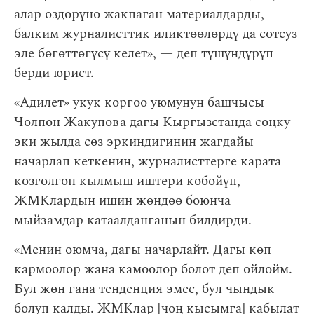
алар өздөрүнө жакпаган материалдарды,
балким журналисттик иликтөөлөрдү да сотсуз
эле бөгөттөгүсү келет», — деп түшүндүрүп
берди юрист.
«Адилет» укук коргоо уюмунун башчысы
Чолпон Жакупова дагы Кыргызстанда соңку
эки жылда сөз эркиндигинин жагдайы
начарлап кеткенин, журналисттерге карата
козголгон кылмыш иштери көбөйүп,
ЖМКлардын ишин жөндөө боюнча
мыйзамдар катаалданганын билдирди.
«Менин оюмча, дагы начарлайт. Дагы көп
кармоолор жана камоолор болот деп ойлойм.
Бул жөн гана тенденция эмес, бул чындык
болуп калды. ЖМКлар [чоң кысымга] кабылат