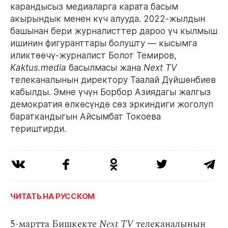
карандысыз медиаларга карата басым
акырындык менен күч алууда. 2022-жылдын
башынан бери журналисттер дароо үч кылмыш
ишинин фигуранттары болушту — кысымга
иликтөөчү-журналист Болот Темиров,
Kaktus.media
басылмасы жана
Next TV
телеканалынын директору Таалай Дүйшөнбиев
кабылды. Эмне үчүн Борбор Азиядагы жалгыз
демократия өлкөсүндө сөз эркиндиги жоголуп
бараткандыгын Айсымбат Токоева
териштирди.
ЧИТАТЬ НА РУССКОМ
5-мартта Бишкекте
Next TV
телеканалынын