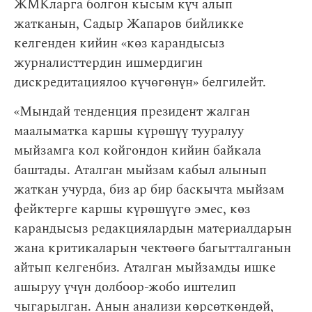
ЖМКларга болгон кысым күч алып
жатканын, Садыр Жапаров бийликке
келгенден кийин «көз карандысыз
журналисттердин ишмердигин
дискредитациялоо күчөгөнүн» белгилейт.
«Мындай тенденция президент жалган
маалыматка каршы күрөшүү тууралуу
мыйзамга кол койгондон кийин байкала
баштады. Аталган мыйзам кабыл алынып
жаткан учурда, биз ар бир баскычта мыйзам
фейктерге каршы күрөшүүгө эмес, көз
карандысыз редакциялардын материалдарын
жана критикаларын чектөөгө багытталганын
айтып келгенбиз. Аталган мыйзамды ишке
ашыруу үчүн долбоор-жобо иштелип
чыгарылган. Анын анализи көрсөткөндөй,