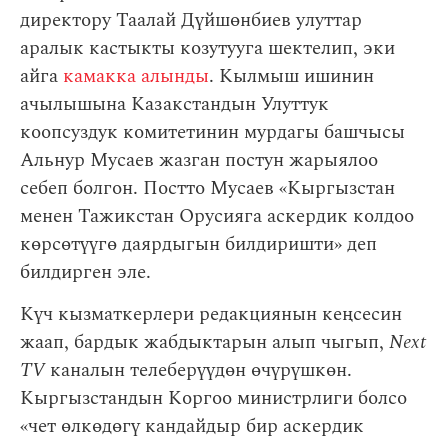
директору Таалай Дүйшөнбиев улуттар
аралык кастыкты козутууга шектелип, эки
айга
камакка алынды
. Кылмыш ишинин
ачылышына Казакстандын Улуттук
коопсуздук комитетинин мурдагы башчысы
Альнур Мусаев жазган постун жарыялоо
себеп болгон. Постто Мусаев «Кыргызстан
менен Тажикстан Орусияга аскердик колдоо
көрсөтүүгө даярдыгын билдиришти» деп
билдирген эле.
Күч кызматкерлери редакциянын кеңсесин
жаап, бардык жабдыктарын алып чыгып,
Next
TV
каналын телеберүүдөн өчүрүшкөн.
Кыргызстандын Коргоо министрлиги болсо
«чет өлкөдөгү кандайдыр бир аскердик