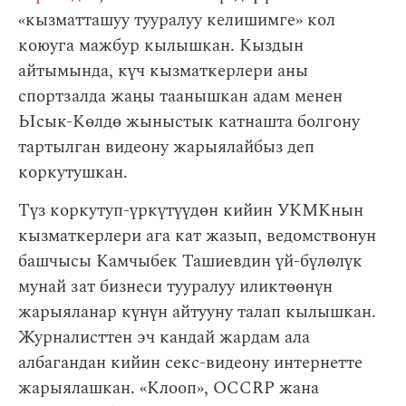
«кызматташуу тууралуу келишимге» кол
коюуга мажбур кылышкан. Кыздын
айтымында, күч кызматкерлери аны
спортзалда жаңы таанышкан адам менен
Ысык-Көлдө жыныстык катнашта болгону
тартылган видеону жарыялайбыз деп
коркутушкан.
Түз коркутуп-үркүтүүдөн кийин УКМКнын
кызматкерлери ага кат жазып, ведомствонун
башчысы Камчыбек Ташиевдин үй-бүлөлүк
мунай зат бизнеси тууралуу иликтөөнүн
жарыяланар күнүн айтууну талап кылышкан.
Журналисттен эч кандай жардам ала
албагандан кийин секс-видеону интернетте
жарыялашкан. «Клооп», OCCRP жана