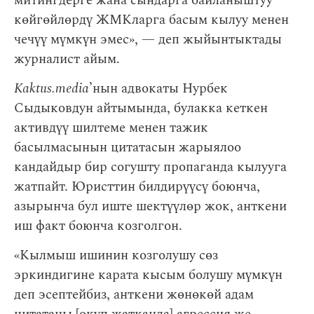
митингдерге жана сындарга байланыштуу
көйгөйлөрдү ЖМКларга басым кылуу менен
чечүү мүмкүн эмес», — деп жыйынтыктады
журналист айым.
Kaktus.media
’нын адвокаты Нурбек
Сыдыковдун айтымында, булакка кеткен
активдүү шилтеме менен тажик
басылмасынын цитатасын жарыялоо
кандайдыр бир согушту пропаганда кылууга
жатпайт. Юристтин билдирүүсү боюнча,
азырынча бул иште шектүүлөр жок, анткени
иш факт боюнча козголгон.
«Кылмыш ишинин козголушу сөз
эркиндигине карата кысым болушу мүмкүн
деп эсептейбиз, анткени жөнөкөй адам