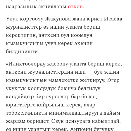
нааразылык акциялары
өткөн
.
Укук коргоочу Жакупова жана юрист Исаева
журналисттер өз ишин уланта бериш
керектигин, анткени бул коомдун
кызыкчылыгы үчүн керек экенин
билдиришти.
«Иликтөөлөрдү жасоону уланта бериш керек,
анткени журналисттердин иши — бул элдин
кызыкчылыгын мамлекетке жеткирүү. Эгер
укуктук коопсуздук боюнча белгилүү
кандайдыр бир суроолор бар болсо,
юристтерге кайрылыш керек, алар
тобокелчиликти минималдаштырууга дайым
жардам беришет. Өзүн цензурага кабылтпай,
өз ишин улантыш керек. Анткени бүгүнкү