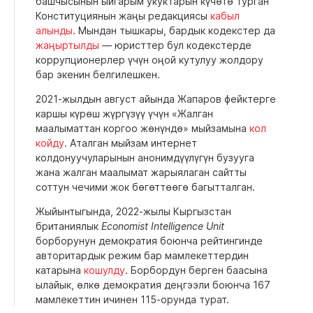
башчысынын ыйгарым укуктарын күчөтө турган
Конституциянын жаңы редакциясы
кабыл
алынды
. Мындан тышкары, бардык кодекстер да
жаңыртылды
— юристтер бул кодекстерде
коррупционерлер үчүн оңой кутулуу жолдору
бар экенин белгилешкен.
2021-жылдын август айында Жапаров фейктерге
каршы күрөш жүргүзүү үчүн «Жалган
маалыматтан коргоо жөнүндө» мыйзамына
кол
койду
. Аталган мыйзам интернет
колдонуучуларынын анонимдүүлүгүн бузууга
жана жалган маалымат жарыялаган сайтты
соттун чечими жок бөгөттөөгө багытталган.
Жыйынтыгында, 2022-жылы Кыргызстан
британиялык
Economist Intelligence Unit
борборунун демократия боюнча рейтингинде
авторитардык режим бар мамлекеттердин
катарына
кошулду
. Борбордун берген баасына
ылайык, өлкө демократия деңгээли боюнча 167
мамлекеттин ичинен 115-орунда турат.