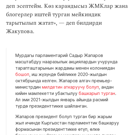
деп эсептейм. Көз карандысыз ЖМКлар жана
блогерлер иштей турган мейкиндик
тарытылып жатат», — деп билдирди
Жакупова.
Мурдагы парламентарий Садыр Жапаров
масштабдуу нааразылык акциялардын учурунда
тарапташтарынын жардамы менен колониядан
бошоп
, иш жүзүндө бийликке 2020-жылдын
октябрында келген. Жапаров алгач премьер-
министрдин
милдетин аткаруучу болуп
, андан
кийин мамлекетти убактылуу
башкарып турган
.
Ал эми 2021-жылдын январь айында расмий
түрдө президенттикке шайланган.
Жапаров президент болуп турган бир жарым
жыл ичинде Кыргызстан парламенттик башкаруу
формасынан президенттикке өтүп, өлкө