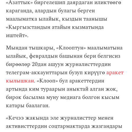
«Азаттык» биргелешип даярдаган иликтөөгө
караганда, алардын булагы берген
маалыматка ылайык, кыздын таанышы
«Кыргызстандын атайын кызматында
иштейт».
Мындан тышкары, «Клооптун» маалыматына
ылайык, февралдын башынан бери белгисиз
бирөөлөр 20дан ашуун журналисттердин
телеграм-аккаунттарын бузуп кирүүгө
аракет
кылышкан
. «Клооп» бул аракеттердин
артында ким тураарын аныктай алган жок,
бирок басылма муну медиага болгон кысым
катары баалаган.
«Кечээ жакында эле журналисттер менен
активисттердин соцтармактарда жазгандары