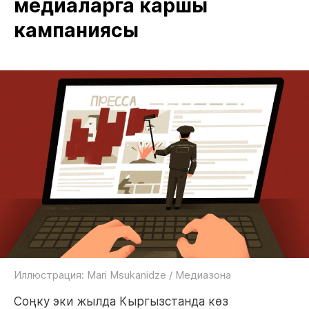
медиаларга каршы
кампаниясы
Иллюстрация: Mari Msukanidze / Медиазона
Соңку эки жылда Кыргызстанда көз