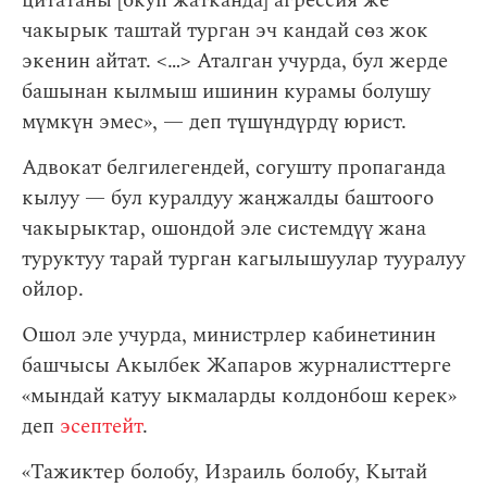
цитатаны [окуп жатканда] агрессия же
чакырык таштай турган эч кандай сөз жок
экенин айтат. < … > Аталган учурда, бул жерде
башынан кылмыш ишинин курамы болушу
мүмкүн эмес», — деп түшүндүрдү юрист.
Адвокат белгилегендей, согушту пропаганда
кылуу — бул куралдуу жаңжалды баштоого
чакырыктар, ошондой эле системдүү жана
туруктуу тарай турган кагылышуулар тууралуу
ойлор.
Ошол эле учурда, министрлер кабинетинин
башчысы Акылбек Жапаров журналисттерге
«мындай катуу ыкмаларды колдонбош керек»
деп
эсептейт
.
«Тажиктер болобу, Израиль болобу, Кытай