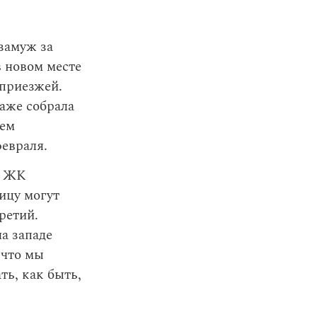
 замуж за
в новом месте
 приезжей.
даже собрала
жем
февраля.
го ЖК
лицу могут
ретий.
а западе
 что мы
ть, как быть,