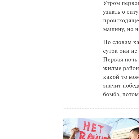
Утром первог
узнать о сит
происходящег
машину, но н
По словам ка
суток они не
Первая ночь 
жилые районы
какой-то мом
значит побед
бомба, потому