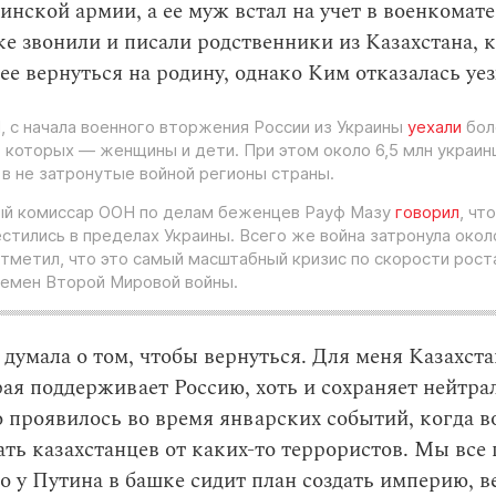
нской армии, а ее муж встал на учет в военкомате
е звонили и писали родственники из Казахстана, 
ее вернуться на родину, однако Ким отказалась уе
 с начала военного вторжения России из Украины
уехали
бол
з которых — женщины и дети. При этом около 6,5 млн украин
 в не затронутые войной регионы страны.
ый комиссар ООН по делам беженцев Рауф Мазу
говорил
, чт
стились в пределах Украины. Всего же война затронула окол
отметил, что это самый масштабный кризис по скорости рост
емен Второй Мировой войны.
е думала о том, чтобы вернуться. Для меня Казахст
рая поддерживает Россию, хоть и сохраняет нейтрал
о проявилось во время январских событий, когда 
ть казахстанцев от каких-то террористов. Мы все
о у Путина в башке сидит план создать империю, в