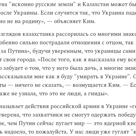
ена "исконно русские земли" и Казахстан может б
сле Украины. Если случится так, что Украина паде
 но не на родину», — объясняет Ким.
взглядов казахстанка рассорилась со многими зна
бенно сильно пострадали отношения с отцом, так 
 за Путина», будучи уверенным, что украинцы сами
 свои города. «После того, как я высказала ему все
о забудет о том, что у него была дочь, а многие зн
ассказывали мне как я буду "умирать в Украине". С
ты — ничего не сказать, — возмущается Ким. — Ес
аже не узнала, что это не люди, а гниды».
называет действия российской армии в Украине «г
уверена, что захватчики не смогут одержать победу
е, чем Путин сейчас пугает мир — это ядерной кн
ь надоело, то пожалуйста. У нас люди уже гуглят "