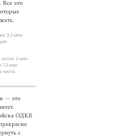
. Все это
которые
зжать.
ее 3,2 млн
цев
о около 2 млн
о 13 млн
а числа
ан — это
итет.
войска ОДКБ
 прекрасно
ернуть с