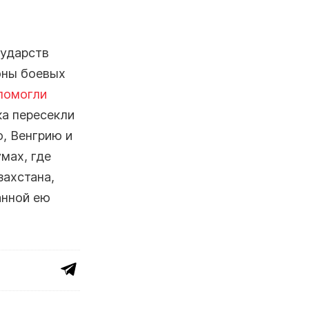
сударств
оны боевых
помогли
ка пересекли
, Венгрию и
мах, где
захстана,
анной ею