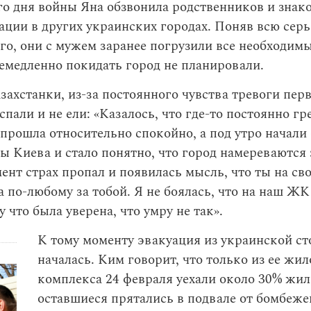
о дня войны Яна обзвонила родственников и знак
уации в других украинских городах. Поняв всю сер
о, они с мужем заранее погрузили все необходим
емедленно покидать город не планировали.
захстанки, из-за постоянного чувства тревоги пер
 спали и не ели: «Казалось, что где-то постоянно г
прошла относительно спокойно, а под утро начали
 Киева и стало понятно, что город намереваются 
ент страх пропал и появилась мысль, что ты на сво
а по-любому за тобой. Я не боялась, что на наш ЖК
 что была уверена, что умру не так».
К тому моменту эвакуация из украинской с
началась. Ким говорит, что только из ее жил
комплекса 24 февраля уехали около 30% жил
оставшиеся прятались в подвале от бомбеже