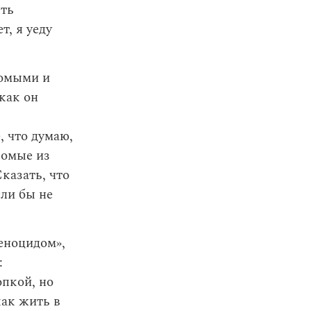
ыть
т, я уеду
комыми и
как он
, что думаю,
акомые из
казать, что
ли бы не
еноцидом»,
:
опкой, но
как жить в