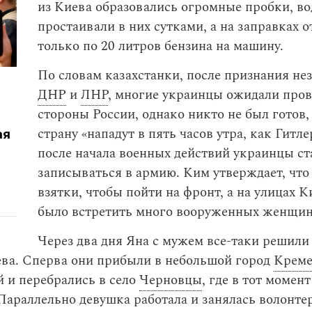
из Киева образовались огромные пробки, в
простаивали в них сутками, а на заправках 
только по 20 литров бензина на машину.
По словам казахстанки, после признания не
ДНР
и
ЛНР
, многие украинцы ожидали пров
стороны России, однако никто не был готов,
страну «нападут в пять часов утра, как Гитл
ая
после начала военных действий украинцы ст
записываться в армию. Ким утверждает, что
взятки, чтобы пойти на фронт, а на улицах 
было встретить много вооруженных женщин
Через два дня Яна с мужем все-таки решили
ева. Сперва они прибыли в небольшой город
Креме
й и перебрались в село
Черновцы
, где в тот момен
Параллельно девушка работала и занялась волонте