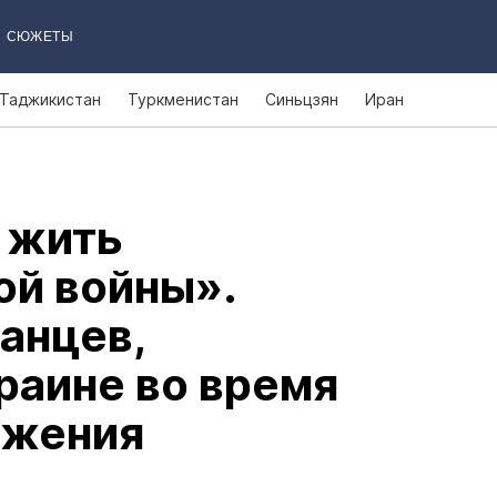
СЮЖЕТЫ
Таджикистан
Туркменистан
Синьцзян
Иран
к жить
ой войны».
анцев,
раине во время
ржения