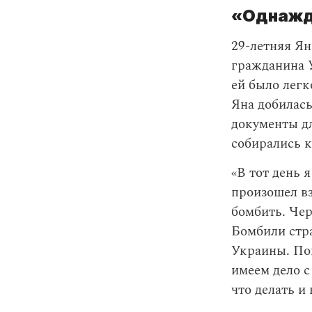
«Однажд
29-летняя Ян
гражданина У
ей было лег
Яна добилась
документы д
собирались к
«В тот день 
произошел вз
бомбить. Чер
Бомбили стра
Украины. Пон
имеем дело с
что делать и