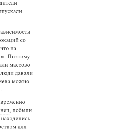
одители
отпускали
зависимости
окаций со
 что на
ер». Поэтому
али массово
 люди давали
Киева можно
.
 временно
нец
, побыли
т находились
рством для