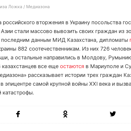
иза Ложка / Медиазона
 российского вторжения в Украину посольства го
 Азии стали массово вывозить своих граждан из з
о последним данным МИД Казахстана, дипломаты
краины 882 соотечественникам. Из них 726 челове
ьши, а остальные направились в Молдову, Румынию
8 казахстанцев все еще
остаются
в Мариуполе и Су
едиазона» рассказывает истории трех граждан Ка
в эпицентре самой крупной войны XXI века и вызв
 катастрофы.