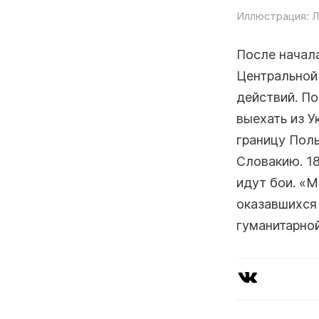
Иллюстрация: Л
После начала
Центральной
действий. П
выехать из У
границу Пол
Словакию. 1
идут бои. «М
оказавшихся 
гуманитарной