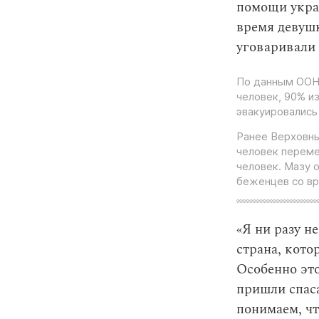
помощи украи
время девушк
уговаривали 
По данным ООН,
человек, 90% и
эвакуировались
Ранее Верховн
человек переме
человек. Мазу 
беженцев со вр
«Я ни разу н
страна, кото
Особенно эт
пришли спаса
понимаем, чт