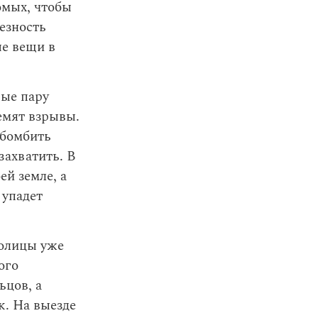
омых, чтобы
ьезность
ые вещи в
вые пару
ремят взрывы.
 бомбить
захватить. В
ей земле, а
 упадет
толицы уже
ого
ьцов, а
к. На выезде