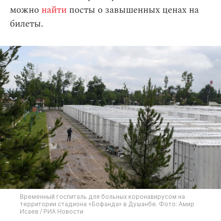
можно
найти
посты о завышенных ценах на
билеты.
Временный госпиталь для больных коронавирусом на
территории стадиона «Бофанда» в Душанбе. Фото: Амир
Исаев / РИА Новости