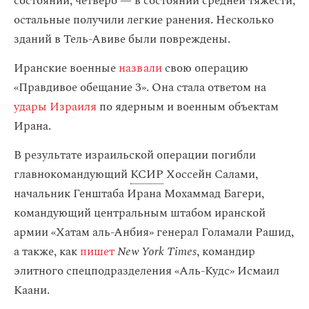
состоянии, четверо — в состоянии средней тяжести,
остальные получили легкие ранения. Несколько
зданий в Тель-Авиве были повреждены.
Иранские военные
назвали
свою операцию
«Правдивое обещание 3». Она стала ответом на
удары Израиля
по ядерным и военным объектам
Ирана.
В результате израильской операции погибли
главнокомандующий
КСИР
Хоссейн Салами,
начальник Генштаба Ирана Мохаммад Багери,
командующий центральным штабом иранской
армии «Хатам аль-Анбия» генерал Голамали Рашид,
а также, как
пишет
New York Times
, командир
элитного спецподразделения «Аль-Кудс» Исмаил
Каани.