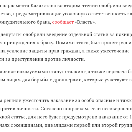
 парламента Казахстана во втором чтении одобрили вве
ьство, предусматривающие уголовную ответственность з
инудительного брака,
сообщает
«Власть».
 депутаты одобрили введение отдельной статьи за похищ
ля принуждения к браку. Помимо этого, был принят ряд 
на усиление защиты прав граждан, а также ужесточение
ти за преступления против личности.
ловное наказуемыми станут сталкинг, а также передача б
ьим лицам для борьбы с дропперами, которые участвуют 
ы решили ужесточить наказание за особо опасные и тяжк
против личности. Согласно поправкам, если несовершен
кой статье, для него будет предусмотрено наказание от 1
учаях с женщинами, инвалидами первой или второй групп