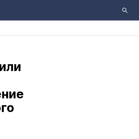
или
ение
го