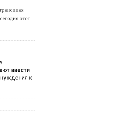
траненная
 сегодня этот
е
ают ввести
инуждения к