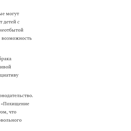
ые могут
т детей с
 неотбытой
я возможность
брака
тивой
ициативу
онодательство.
1 «Похищение
ом, что
овольного