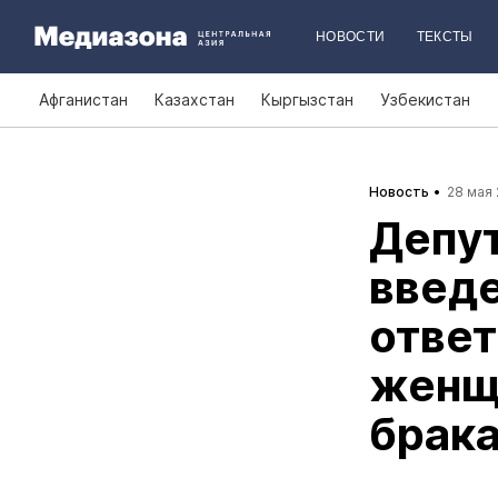
НОВОСТИ
ТЕКСТЫ
Афганистан
Казахстан
Кыргызстан
Узбекистан
Новость
28 мая 
Депу
введе
ответ
женщ
брак