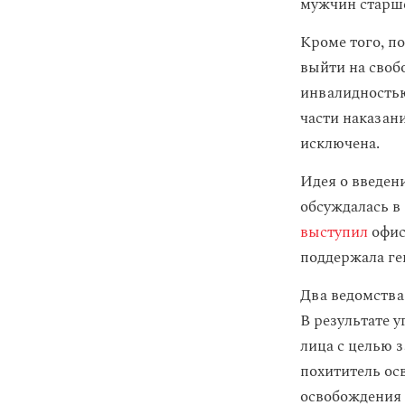
мужчин старше 
Кроме того, п
выйти на свобо
инвалидностью
части наказан
исключена.
Идея о введен
обсуждалась в 
выступил
офис
поддержала ге
Два ведомства
В результате 
лица с целью з
похититель ос
освобождения