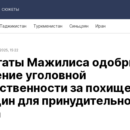
СЮЖЕТЫ
Таджикистан
Туркменистан
Синьцзян
Иран
2025, 15:22
таты Мажилиса одобр
ние уголовной
ственности за похищ
ин для принудительно
а