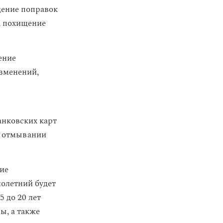
дение поправок
а похищение
ение
изменений,
анковских карт
в отмывании
ие
нолетний будет
5 до 20 лет
ы, а также