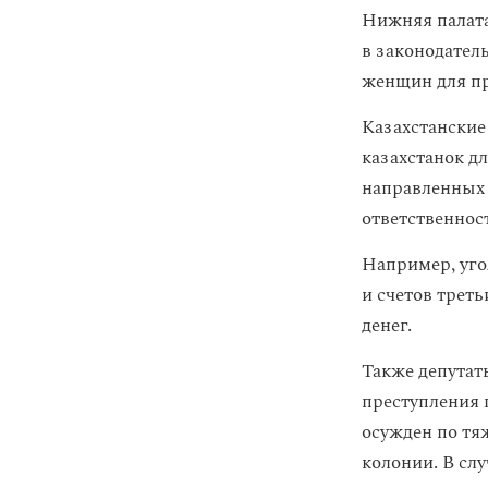
Нижняя палата
в законодател
женщин для пр
Казахстанские
казахстанок д
направленных 
ответственнос
Например, уго
и счетов трет
денег.
Также депутат
преступления 
осужден по тяж
колонии. В сл