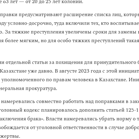
63 лет — от 20 до 25 лет колонии.
оправки предусматривают расширение списка лиц, котор
ду условно-досрочно, туда включили тех, кто воспитывае
. За тяжкие преступления увеличены сроки для замены
ия более мягким, но для особо тяжких преступлений така
ии отдельной статьи за похищения для принудительного 
Казахстане уже давно. В августе 2023 года с этой инициа
 уполномоченного по правам человека в Казахстане. Ин
неральная прокуратура.
 намеревались совместно работать над поправками в зак
уголовный кодекс планировалось дополнить статьей 125-
аключения брака». Власти намеревались убрать норму о т
вобождается от уголовной ответственности в случае добр
 жертвы.