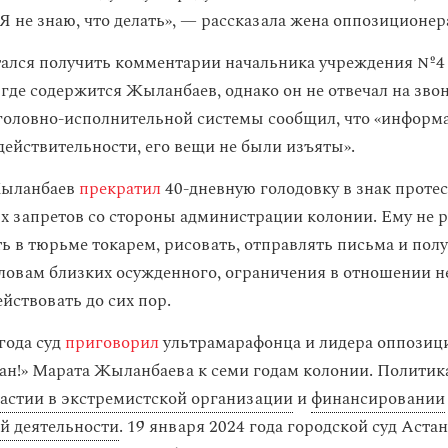
 Я не знаю, что делать», — рассказала жена оппозиционер
ался получить комментарии начальника учреждения №4
 где содержится Жыланбаев, однако он не отвечал на зво
головно-исполнительной системы сообщил, что «информ
действительности, его вещи не были изъяты».
Жыланбаев
прекратил
40-дневную голодовку в знак проте
 запретов со стороны администрации колонии. Ему не 
ть в тюрьме токарем, рисовать, отправлять письма и полу
ловам близких осужденного, ограничения в отношении н
йствовать до сих пор.
года суд
приговорил
ультрамарафонца и лидера оппозиц
тан!» Марата Жыланбаева к семи годам колонии. Политик
частии в экстремистской организации
и
финансировании
й деятельности
. 19 января 2024 года городской суд Аст