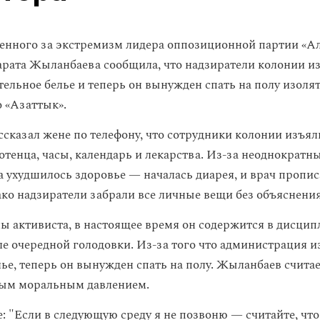
енного за экстремизм лидера оппозиционной партии «Ал
арата Жыланбаева сообщила, что надзиратели колонии из
тельное белье и теперь он вынужден спать на полу изоля
 «Азаттык».
сказал жене по телефону, что сотрудники колонии изъяли
тенца, часы, календарь и лекарства. Из-за неоднократны
 ухудшилось здоровье — началась диарея, и врач пропис
ако надзиратели забрали все личные вещи без объяснени
ы активиста, в настоящее время он содержится в дисци
ле очередной голодовки. Из-за того что администрация и
ье, теперь он вынужден спать на полу. Жыланбаев считае
ым моральным давлением.
: "Если в следующую среду я не позвоню — считайте, что