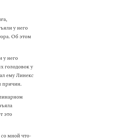
ға,
ъяли у него
тора. Об этом
 у него
х голодовок у
ал ему Линекс
я причин.
плинарном
зъяла
т это
 со мной что-