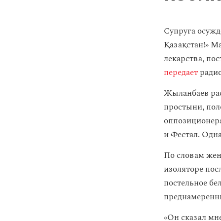
Супруга осужд
Қазақстан!» М
лекарства, пос
передает
радио
Жыланбаев рас
простыни, поло
оппозиционера
и Фестал. Одн
По словам жен
изоляторе пос
постельное бел
преднамеренн
«Он сказал мне