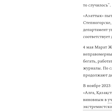
то случилось".
«Азаттык» пыт
Степногорске,
департамент у
соответствует 
4 мая Марат 
неправомерных
бегать, работа
журналы. По с
продолжают де
В ноябре 2023 
«Алға, Қазақс
виновным в
у
экстремистско