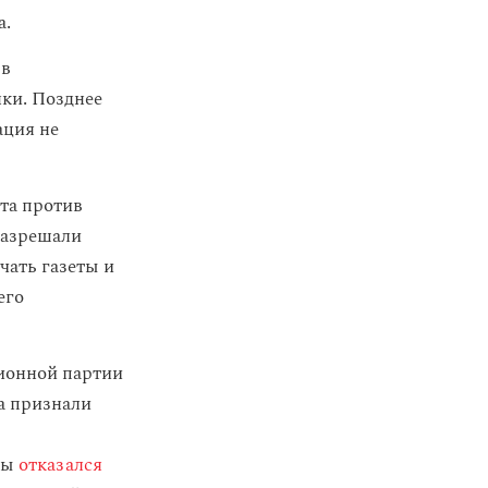
а.
 в
нки. Позднее
ация не
ста против
разрешали
чать газеты и
его
ионной партии
а признали
аны
отказался