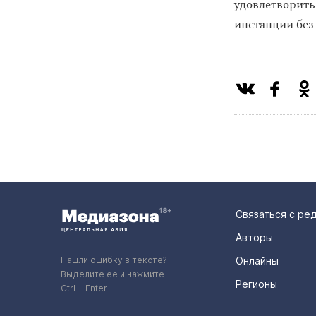
удовлетворить
инстанции без
Связаться с ре
Авторы
Нашли ошибку в тексте?
Онлайны
Выделите ее и нажмите
Регионы
Ctrl + Enter