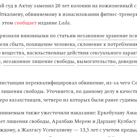
 суд в Актау заменил 20 лет колонии на пожизненный с
ткалиеву, обвиняемому в изнасиловании фитнес-трене
б этом
сообщает
издание
Lada
.
признали виновными по статьям
незаконное хранение пс
цели сбыта
,
похищение человека
,
склонение к потреблени
 вещества
,
насильственные действия сексуального харак
е
,
незаконное лишение свободы
,
вымогательство
,
доведен
инстанции переквалифицировал обвинение, из-за чего С
т лишения свободы. Уточняется, по данному делу в качес
еро казахстанцев, четверо из которых были ранее судимы
иняемым также ужесточили наказание: Еркебулану Ама
лет лишения свободы, Аралбаю Мерею и Дархану Кулбасу 
ждому, а Жалгасу Усенгалиеву — 13,5 лет с учетом пред