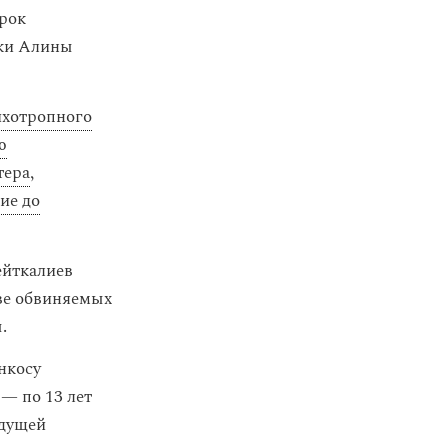
рок
рки Алины
ихотропного
ю
тера
,
ие до
ейткалиев
тве обвиняемых
.
нкосу
— по 13 лет
ыдущей