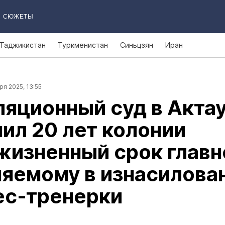
СЮЖЕТЫ
Таджикистан
Туркменистан
Синьцзян
Иран
ря 2025, 13:55
яционный суд в Акта
ил 20 лет колонии
жизненный срок глав
яемому в изнасилова
ес‑тренерки