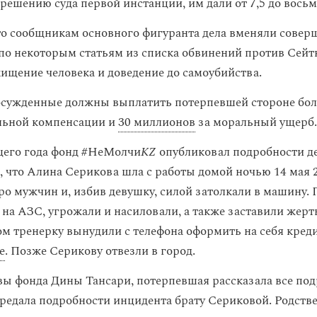
решению суда первой инстанции, им дали от 7,5 до восьм
то сообщникам основного фигуранта дела вменяли совер
по некоторым статьям из списка обвинений против Сейт
ищение человека и доведение до самоубийства.
осужденные должны выплатить потерпевшей стороне бо
льной компенсации и
30 миллионов
за моральный ущерб.
щего года фонд #НеМолчи
KZ
опубликовал подробности де
, что Алина Серикова шла с работы домой ночью 14 мая 2
ро мужчин и, избив девушку, силой затолкали в машину.
 на АЗС, угрожали и насиловали, а также заставили жерт
ом тренерку вынудили с телефона оформить на себя кред
е
. Позже Серикову отвезли в город.
вы фонда Дины Тансари, потерпевшая рассказала все подр
редала подробности инцидента брату Сериковой. Родств