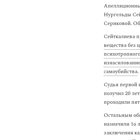
Апелляционный
Нургельды Сей
Сериковой. О
Сейткалиева 
вещества без 
психотропного
изнасиловани
самоубийства
.
Судья первой 
получил 20 ле
проходили пят
Остальным обв
назначили 16 
заключения ка