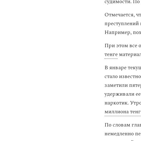
судимости. По 
Отмечается, ч
преступлений 
Например, пох
При этом все 
тенге
материа
В январе теку
стало известно
заметили пяте
удерживали ее
наркотик. Утр
миллиона тенг
По словам гла
немедленно пе