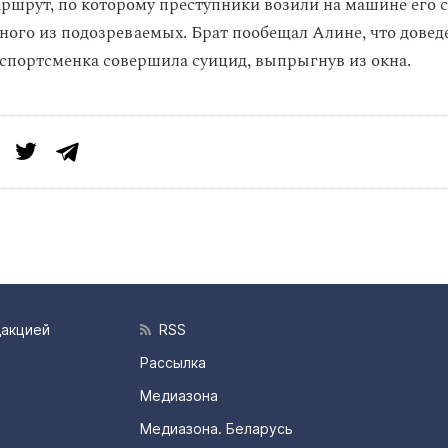
шрут, по которому преступники возили на машине его с
ного из подозреваемых. Брат пообещал Алине, что доведет
 спортсменка совершила суицид, выпрыгнув из окна.
дакцией
RSS
Рассылка
Медиазона
Медиазона. Беларусь