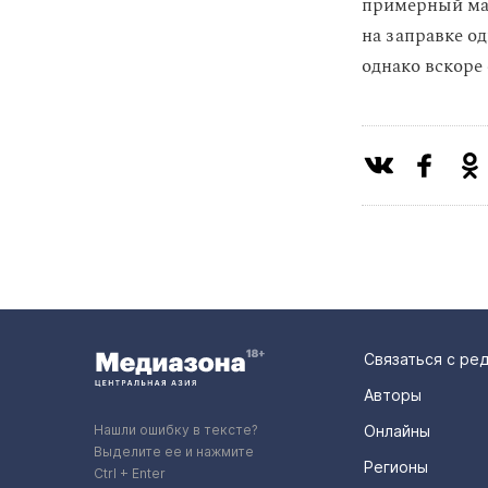
примерный мар
на заправке од
однако вскоре
Связаться с ре
Авторы
Нашли ошибку в тексте?
Онлайны
Выделите ее и нажмите
Регионы
Ctrl + Enter