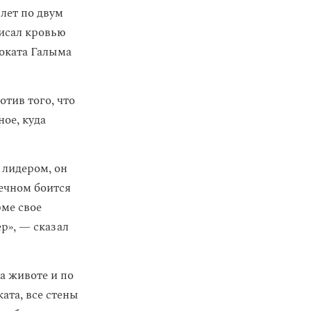
лет по двум
писал кровью
воката Галыма
тив того, что
ое, куда
 лидером, он
ечном боится
рме свое
р», — сказал
а животе и по
ата, все стены