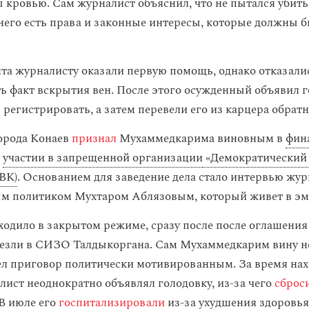
 кровью. Сам журналист объяснил, что не пытался убить с
у него есть права и законные интересы, которые должны 
та журналисту оказали первую помощь, однако отказали
ь факт вскрытия вен. После этого осужденный объявил го
 регистрировать, а затем перевели его из карцера обратн
города Конаев
признал
Мухаммедкарима виновным в
фин
и
участии в запрещенной организации
«Демократический
ДВК)
. Основанием для заведение дела стало интервью жур
м политиком Мухтаром Аблязовым, который живет в эм
ходило в закрытом режиме, сразу после после оглашения
везли в СИЗО Талдыкоргана. Сам Мухаммедкарим вину не
чел приговор политически мотивированным. За время на
лист неоднократно объявлял голодовку, из-за чего
сброс
В июле его
госпитализировали
из-за ухудшения здоровья