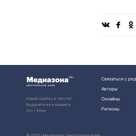
Связаться с ре
Авторы
Нашли ошибку в тексте?
Онлайны
Выделите ее и нажмите
Регионы
Ctrl + Enter
© 2026 «Медиазона Центральная Азия»