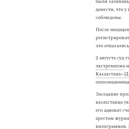
были заляпаны
донести, что 
соблюдены.
После инциден
регистрироват
это отказались
2 августа суд 
экстремизма
Казахстана» (
оппозиционны
Заседание про
казахстанца у
его адвокат с
арестом журна
килограммов. 