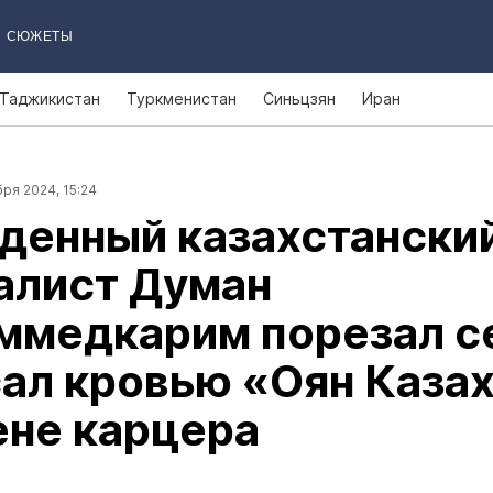
СЮЖЕТЫ
Таджикистан
Туркменистан
Синьцзян
Иран
ря 2024, 15:24
денный казахстански
алист Думан
ммедкарим порезал с
ал кровью «Оян Каза
ене карцера