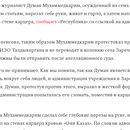
 журналист Думан Мухаммедкарим, осужденный на семь 
 статьям, порезал себе руки, живот и горло, а затем на
 стене карцера,
сообщает
«Республика» со ссылкой на ад
пеисова, таким образом Мухаммедкарим протестовал про
СИЗО Талдыкоргана и не переводят в колонию села Заречн
лжны были отправить после апелляционного суда.
го не принимают. Как мы поняли, так как Думан является
ь вокруг себя людей, и администрация учреждения в Зар
а. Думан, протестуя против этого, выразил в жесткой фо
администрация попыталась его сломать, поместив в карце
а Мухаммедкарим сделал себе глубокие порезы на руке, н
л на стенах карцера кровью «Оян Казах». По словам адвок