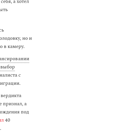
ебя, а хотел
быть
сь
лодовку, но и
о в камеру.
ансировании
 выбор
налиста с
играции.
 вердикта
 признал, а
хождения под
ил
40
.