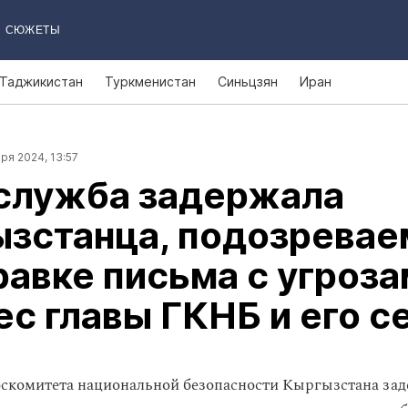
СЮЖЕТЫ
Таджикистан
Туркменистан
Синьцзян
Иран
ря 2024, 13:57
служба задержала
ызстанца, подозревае
равке письма с угроз
ес главы ГКНБ и его с
скомитета национальной безопасности Кыргызстана за