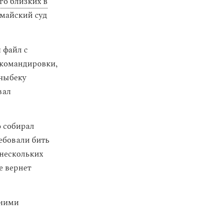
го близких в
омайский суд
 файл с
з командировки,
мчыбеку
вал
о собирал
ребовали бить
 нескольких
е вернет
 ними