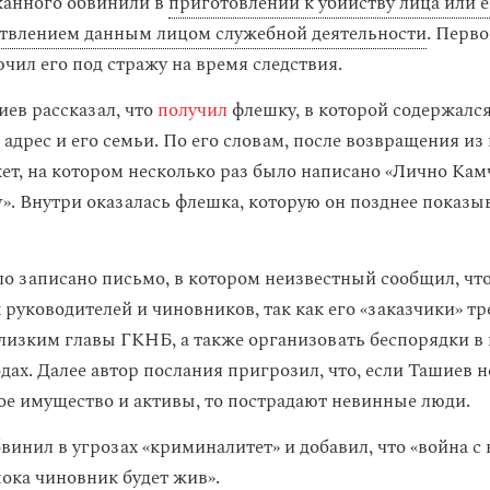
жанного обвинили в
приготовлении к убийству лица или е
ствлением данным лицом служебной деятельности
. Перв
чил его под стражу на время следствия.
иев рассказал, что
получил
флешку, в которой содержался
 адрес и его семьи. По его словам, после возвращения и
кет, на котором несколько раз было написано «Лично Ка
. Внутри оказалась флешка, которую он позднее показы
о записано письмо, в котором неизвестный сообщил, чт
 руководителей и чиновников, так как его «заказчики» т
лизким главы ГКНБ, а также организовать беспорядки в
дах. Далее автор послания пригрозил, что, если Ташиев н
е имущество и активы, то пострадают невинные люди.
винил в угрозах «криминалитет» и добавил, что «война с
ока чиновник будет жив».