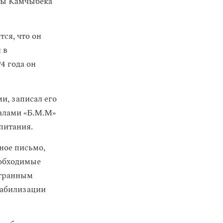
жбы Камчыбека
ся, что он
 в
4 года он
и, записал его
иалами «Б.М.М»
питания.
ное письмо,
еобходимые
странным
табилизации