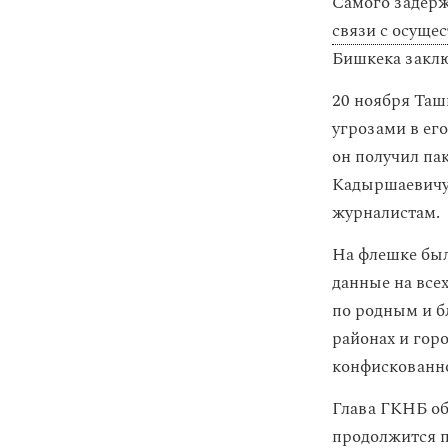
Самого задер
связи с осуще
Бишкека заклю
20 ноября Таш
угрозами в его
он получил па
Кадыршаевичу»
журналистам.
На флешке был
данные на всех
по родным и б
районах и горо
конфискованно
Глава ГКНБ об
продолжится п