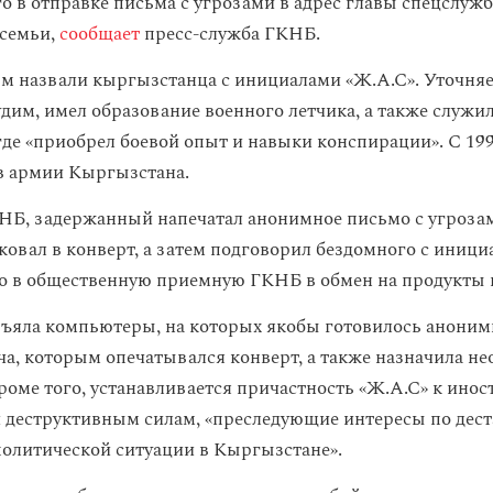
о в отправке письма с угрозами в адрес главы спецслу
 семьи,
сообщает
пресс-служба ГКНБ.
 назвали кыргызстанца с инициалами «Ж.А.С». Уточняет
дим, имел образование военного летчика, а также служил
где «приобрел боевой опыт и навыки конспирации». С 199
в армии Кыргызстана.
Б, задержанный напечатал анонимное письмо с угрозам
аковал в конверт, а затем подговорил бездомного с иниц
о в общественную приемную ГКНБ в обмен на продукты 
ъяла компьютеры, на которых якобы готовилось аноним
ча, которым опечатывался конверт, а также назначила н
роме того, устанавливается причастность «Ж.А.С» к ино
 деструктивным силам, «преследующие интересы по дес
олитической ситуации в Кыргызстане».