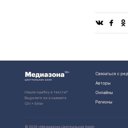
Связаться с ре
Авторы
Нашли ошибку в тексте?
Онлайны
Выделите ее и нажмите
Регионы
Ctrl + Enter
© 2026 «Медиазона Центральная Азия»