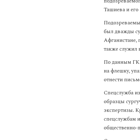
подозреваемог
Ташиева и его
Подозреваемым
был дважды су
Афганистане, 
также служил 
По данным ГКН
на флешку, уп
отнести письм
Спецслужба из
образцы сургу
экспертизы. К
спецслужбам и
общественно-п