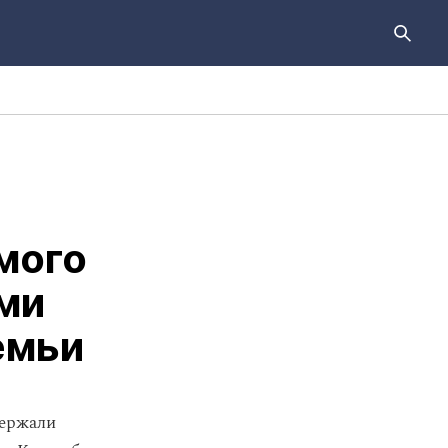
мого
ами
емьи
держали