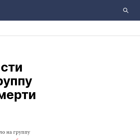
асти
руппу
смерти
ло на группу