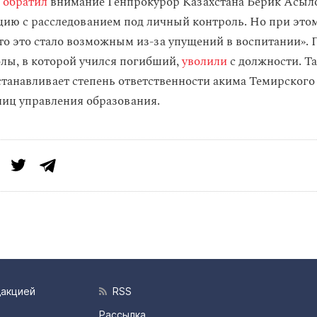
й
обратил
внимание Генпрокурор Казахстана Берик Асыло
ацию с расследованием под личный контроль. Но при этом
что это стало возможным из-за упущений в воспитании». 
лы, в которой учился погибший,
уволили
с должности. Т
станавливает степень ответственности акима Темирского
иц управления образования.
дакцией
RSS
Рассылка