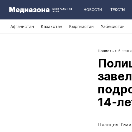
НОВОСТИ
ТЕКСТЫ
Афганистан
Казахстан
Кыргызстан
Узбекистан
Новость
5 сентя
Поли
завел
подро
14‑ле
Полиция Темир