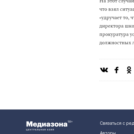
На этот случа
что взял ситу
«удручает то, 
директора шко
прокуратура у
должностных л
Связаться с ре
Авторы