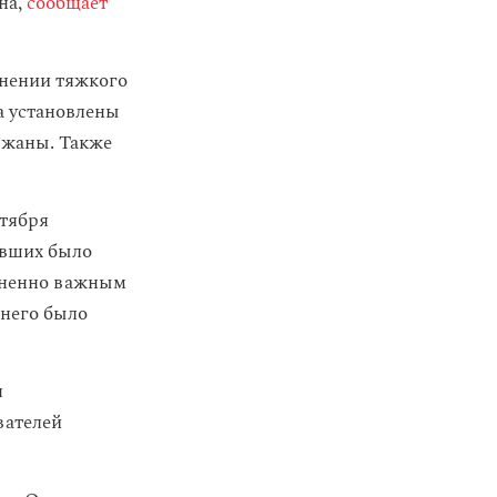
на,
сообщает
инении тяжкого
та установлены
ржаны. Также
нтября
авших было
изненно важным
 него было
я
вателей