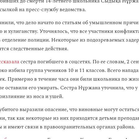
збивших до смерти 14-летнего школьника Сыдықа Нұржа
сылкой на пресс-службу ведомства.
чнили, что дело начато по статьям об умышленном прич
ю и хулиганству. Уточнялось, что все участники конфлик
в отделение полиции. Некоторые из подозреваемых заде
ятся следственные действия.
ссказала
сестра погибшего в соцсетях. По ее словам, 2 се
ко избила группа учеников 10 и 11 классов. Всего напад
век. Примерно в течение часа они били школьника по ж
ле оставили его умирать. Сестра Нұржана уточнила, что у
оизлияние из носа и ушей.
убитого выразили опасение, что виновные могут остатьс
и, так как некоторые из них приходятся детьми препода
 и имеют связи в правоохранительных органах района.