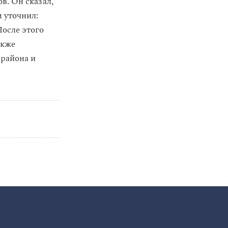
в. Он сказал,
 уточнил:
После этого
акже
 района и