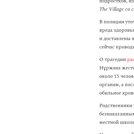
подростков, и
The Village
со с
В полиции уто
вреда здоровь
и доставлены 
сейчас провод
О трагедии
ра
Нұржана жесто
около 15 чело
органам, а пос
обильное кров
Родственники 
безнаказанным
местной школы