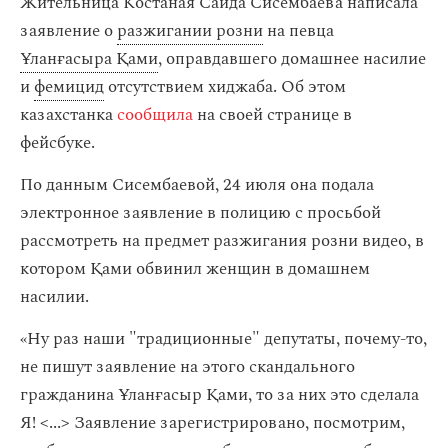
Жительница Костаная Саида Сисембаева написала
заявление о
разжигании розни
на певца
Ұланғасыра Қами
, оправдавшего домашнее насилие
и
фемицид
отсутствием хиджаба. Об этом
казахстанка
сообщила
на своей странице в
фейсбуке.
По данным Сисембаевой, 24 июля она подала
электронное заявление в полицию с просьбой
рассмотреть на предмет разжигания розни видео, в
котором Қами обвинил женщин в домашнем
насилии.
«Ну раз наши "традиционные" депутаты, почему-то,
не пишут заявление на этого скандального
гражданина Ұланғасыр Қами, то за них это сделала
Я! <...> Заявление зарегистрировано, посмотрим,