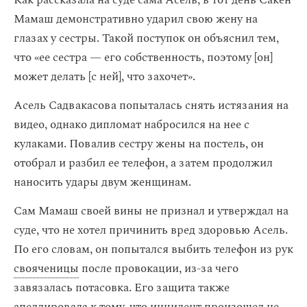
Как рассказала на суде сама Асель, в тот день Сакен
Мамаш демонстративно ударил свою жену на
глазах у сестры. Такой поступок он объяснил тем,
что «ее сестра — его собственность, поэтому [он]
может делать [с ней], что захочет».
Асель Садвакасова попыталась снять истязания на
видео, однако дипломат набросился на нее с
кулаками. Повалив сестру жены на постель, он
отобрал и разбил ее телефон, а затем продолжил
наносить удары двум женщинам.
Сам Мамаш своей вины не признал и утверждал на
суде, что не хотел причинить вред здоровью Асель.
По его словам, он попытался выбить телефон из рук
свояченицы
после провокации, из-за чего
завязалась потасовка. Его защита также