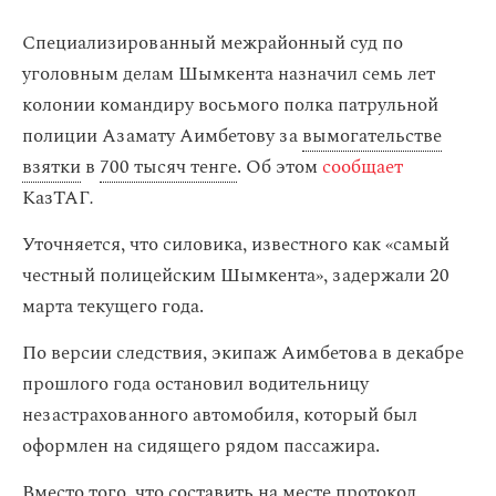
Специализированный межрайонный суд по
уголовным делам Шымкента назначил семь лет
колонии командиру восьмого полка патрульной
полиции Азамату Аимбетову за
вымогательстве
взятки
в
700 тысяч тенге
. Об этом
сообщает
КазТАГ
.
Уточняется, что силовика, известного как «самый
честный полицейским Шымкента», задержали 20
марта текущего года.
По версии следствия, экипаж Аимбетова в декабре
прошлого года остановил водительницу
незастрахованного автомобиля, который был
оформлен на сидящего рядом пассажира.
Вместо того, что составить на месте протокол,