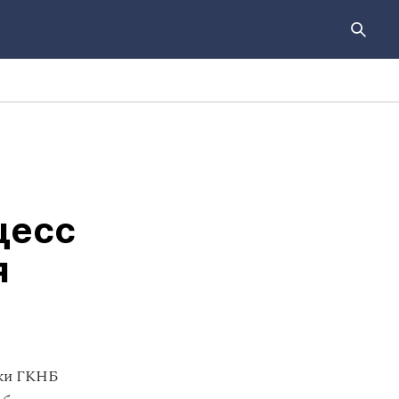
цесс
я
ики ГКНБ