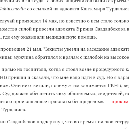
авляли их в зал суда. У обоих защитников были открыты
Kaktus.media
со ссылкой на адвоката Кантемира Турдалиев
лучай произошел 14 мая, но известно о нем стало только
домства силой привезли адвоката Эркина Сааданбекова в
а, где ему оказывали медицинскую помощь.
 произошел 21 мая. Чекисты увезли на заседание адвокат
ницы: мужчина обратился к врачам с жалобой на высокое
прямо из госпиталя, когда я стоял возле процедурного к
Б пришли и сказали, что мне надо идти в суд. Но я зара
ном. Они не ответили, почему этим занимается ГКНБ, ве
Суд должен обеспечить явку обвиняемых, свидетелей, н
считаю произошедшее правовым беспределом», —
проком
 Турдалиев.
н Сааданбеков подчеркнул, что во время поисков сотру