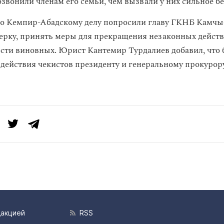
звонили членам его семьи, чем вызвали у них сильное б
о Кемпир-Абадскому делу попросили главу ГКНБ Камчы
ерку, принять меры для прекращения незаконных действ
ости виновных. Юрист Кантемир Турдалиев добавил, что 
 действия чекистов президенту и генеральному прокурор
дакцией
RSS