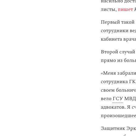
насильно дост
листы,
пишет
Первый такой с
сотрудники ве
кабинета врач
Второй случай
прямо из боль
«Меня забрали 
сотрудника ГКН
своем больнич
вело
ГСУ
МВД. 
адвокатов. Я 
произошедшее
Защитник Эрки