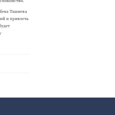
еспокойство.
бека Ташиева
ий и привлечь
будет
у