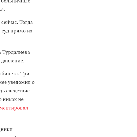
е больничные
а.
 сейчас. Тогда
 суд прямо из
а Турдалиева
 давление.
абинета. Три
нее уведомил о
дь следствие
о никак не
ментировал
дники