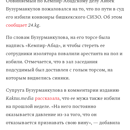
Обвиняемый по Кемпир-Абадскому делу Айбек
Бузурманкулов пожаловался на то, что по пути в суд
его избили конвоиры бишкекского СИЗО. Об этом
сообщает
24.kg
.
По словам Бузурманкулова, на его торсе была
надпись «Кемпир-Абад», и чтобы стереть ее
сотрудники изолятора повалили арестанта на пол и
избили. Отмечается, что в зал заседания
подсудимый был доставлен с голым торсом, на
которым виднелись синяки.
Супруга Бузурманкулова в комментарии изданию
Kaktus.media
рассказала
, что ее мужа также избили
на прошлой неделе. «На него постоянно
оказывается давление из-за того, что он
отказывается признавать свою вину», — добавила