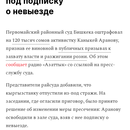
под подписку
о невыезде
Первомайский районный суд Бишкека оштрафовал
на
120 тысяч сомов
активистку Каныкей Аранову,
признав ее виновной в
публичных призывах к
захвату власти
и
разжигании розни
. Об этом
сообщает
радио «Азаттык» со ссылкой на пресс-
службу суда.
Представители райсуда добавили, что
кыргызстанку отпустили из-под стражи. На
заседании, где огласили приговор, было принято
решение об изменении меры пресечения: Аранову
освободили в зале суда, взяв с нее подписку о
невыезде.