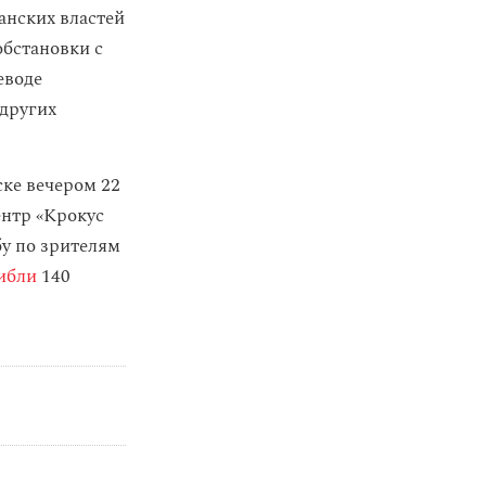
анских властей
обстановки с
еводе
 других
ке вечером 22
ентр «Крокус
у по зрителям
ибли
140