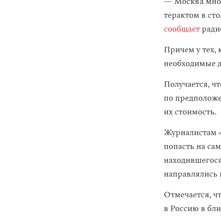
— Москва мног
терактом в ст
сообщает
ради
Причем у тех, 
необходимые д
Получается, ч
по предположе
их стоимость.
Журналистам «
попасть на са
находившегося
направлялись 
Отмечается, ч
в Россию в бл