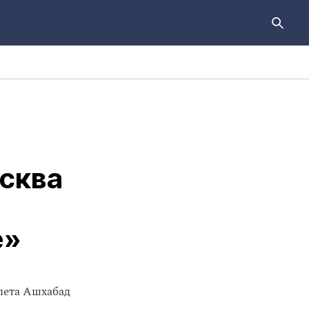
сква
е»
лета Ашхабад