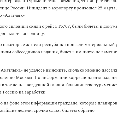
их граждан Туркменистана, объяснив, что запрет связан
олице России. Инцидент в аэропорту произошел 25 марта,
о «Азатлык».
кого силовики сняли с рейса Т5707, были билеты и докум
ля вылета за границу.
то некоторые жители республики понесли материальный у
ниям собеседников издания, билеты им никто не заменит
Азатлыка» не удалось выяснить, сколько именно пассаж
молет до Москвы. По информации корреспондента издани
 в тот день в воздушной гавани, большинство туркменис
в Россию на заработки.
то на фоне этой информации граждане, которые планиро
ижайшие недели, срочно сдают билеты обратно.