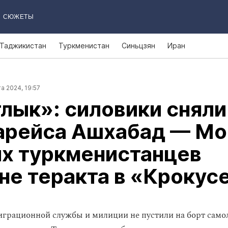
СЮЖЕТЫ
Таджикистан
Туркменистан
Синьцзян
Иран
а 2024, 19:57
лык»: силовики сняли
иарейса Ашхабад — Мо
их туркменистанцев
не теракта в «Крокус
грационной службы и милиции не пустили на борт само