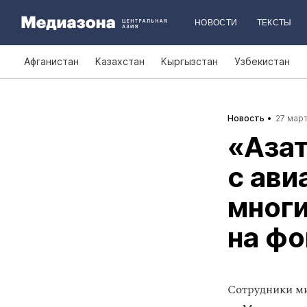
НОВОСТИ
ТЕКСТЫ
Афганистан
Казахстан
Кыргызстан
Узбекистан
Новость
27 март
«Азат
с ав
мног
на фо
Сотрудники ми