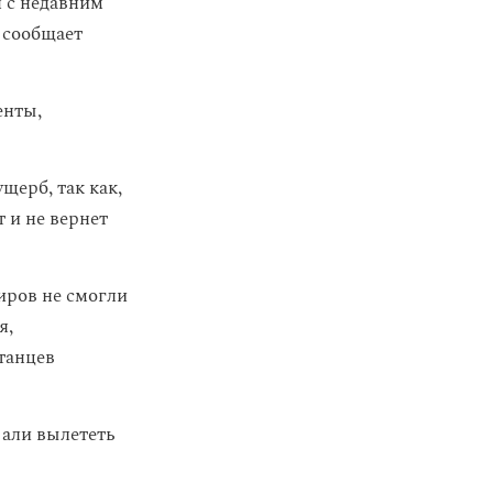
 с недавним
 сообщает
енты,
щерб, так как,
 и не вернет
иров не смогли
я,
танцев
вали вылететь