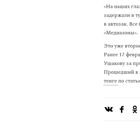
«На наших гла
задержали в ту
в автозак. Вс
«Медиазоны».
Это уже второ
Ранее 17 февр
Ушакову за пр
Прошедший в 
тенге
по стать