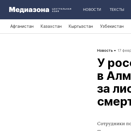
НОВОСТИ
ТЕКСТЫ
Афганистан
Казахстан
Кыргызстан
Узбекистан
Новость
17 февр
У рос
в Ал
за ли
смер
Сотрудники по