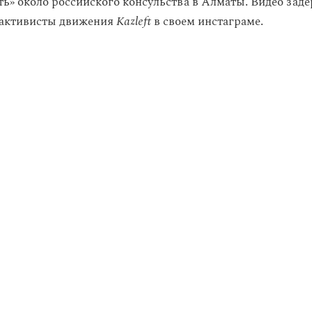
ть» около российского консульства в Алматы. Видео зад
активисты движения
Kazleft
в своем инстаграме.