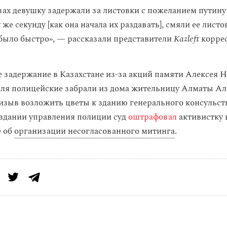
зах девушку задержали за листовки с пожеланием путину 
 же секунду [как она начала их раздавать], смяли ее лист
е было быстро», — рассказали представители
Kazleft
корре
е задержание в Казахстане из-за акций памяти Алексея Н
аля полицейские забрали из дома жительницу Алматы Ал
изыв возложить цветы к зданию генерального консульст
здании управления полиции суд
оштрафовал
активистку 
е об
организации несогласованного митинга
.