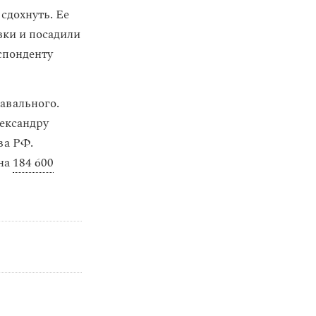
сдохнуть. Ее
овки и посадили
спонденту
авального.
ександру
ва РФ.
на
184 600