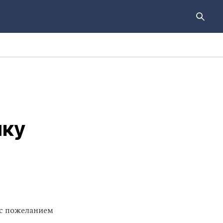
шку
«с пожеланием