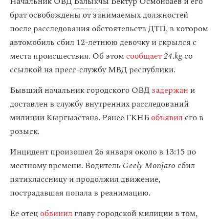
Начальник ОВД
Балыкчы
Бектур Осмонбаев и его
брат освобождены от занимаемых должностей
после расследования обстоятельств ДТП, в котором
автомобиль сбил 12-летнюю девочку и скрылся с
места происшествия. Об этом
сообщает
24.kg
со
ссылкой на пресс-службу МВД республики.
Бывший начальник городского ОВД
задержан
и
доставлен в службу внутренних расследований
милиции Кыргызстана. Ранее ГКНБ
объявил
его в
розыск.
Инцидент произошел 26 января около в 13:15 по
местному времени. Водитель
Geely Monjaro
сбил
пятиклассницу и продолжил движение,
пострадавшая попала в реанимацию.
Ее отец
обвинил
главу городской милиции в том,