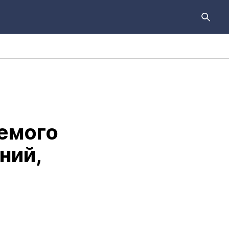
емого
ний,