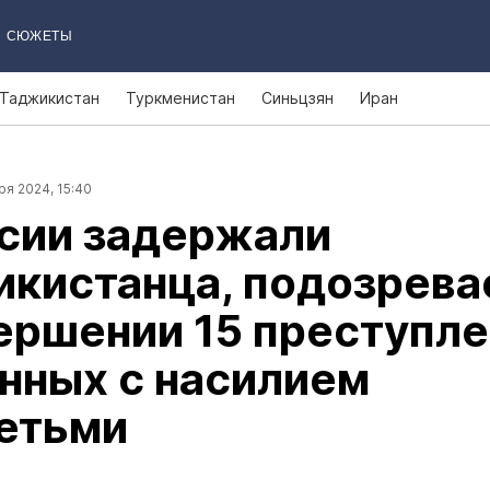
СЮЖЕТЫ
Таджикистан
Туркменистан
Синьцзян
Иран
ря 2024, 15:40
ссии задержали
икистанца, подозрева
ершении 15 преступле
нных с насилием
детьми