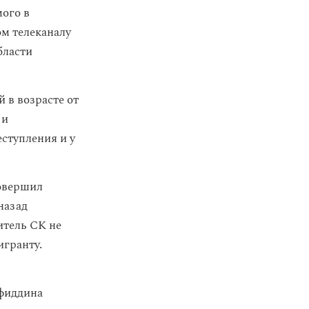
ого в
ом телеканалу
бласти
 в возрасте от
 и
ступления и у
совершил
назад
итель СК не
игранту.
иддина