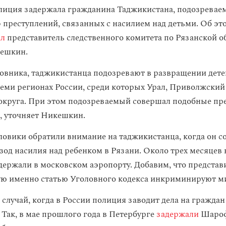
лиция задержала гражданина Таджикистана, подозреваем
 преступлений, связанных с насилием над детьми. Об эт
ал
представитель следственного комитета по Рязанской о
кешкин.
овника, таджикистанца подозревают в развращении детей
 семи регионах России, среди которых Урал, Приволжский
круга. При этом подозреваемый совершал подобные пре
е, уточняет Никешкин.
ловики обратили внимание на таджикистанца, когда он 
зод насилия над ребенком в Рязани. Около трех месяцев 
держали в московском аэропорту. Добавим, что представ
ую именно статью Уголовного кодекса инкриминируют м
случай, когда в России полиция заводит дела на граждан
 Так, в мае прошлого года в Петербурге
задержали
Шароф