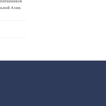
спитанников
льной Азии.