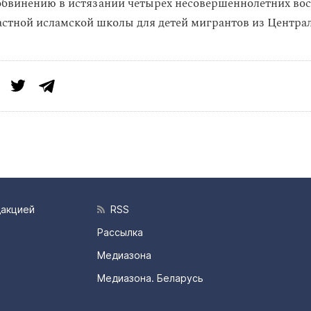
обвинению в истязании четырех несовершеннолетних во
астной исламской школы для детей мигрантов из Центра
дакцией
RSS
Рассылка
Медиазона
Медиазона. Беларусь