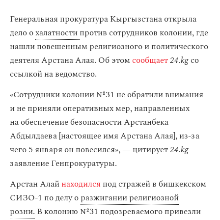
Генеральная прокуратура Кыргызстана открыла
дело о
халатности
против сотрудников колонии, где
нашли повешенным религиозного и политического
деятеля Арстана Алая. Об этом
сообщает
24.kg
со
ссылкой на ведомство.
«Сотрудники колонии №31 не обратили внимания
и не приняли оперативных мер, направленных
на обеспечение безопасности Арстанбека
Абдылдаева [настоящее имя Арстана Алая], из-за
чего 5 января он повесился», — цитирует
24.kg
заявление Генпрокуратуры.
Арстан Алай
находился
под стражей в бишкекском
СИЗО-1 по делу о
разжигании религиозной
розни.
В колонию №31 подозреваемого привезли