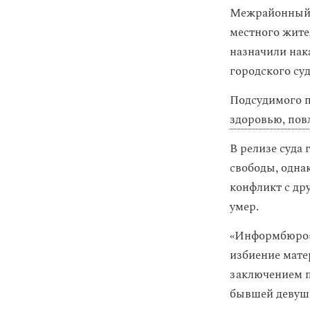
Межрайонный 
местного жител
назначили нак
городского суд
Подсудимого 
здоровью, пов
В релизе суда
свободы, однак
конфликт с др
умер.
«Информбюро
избиение мате
заключением п
бывшей девушк