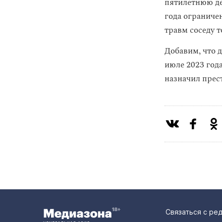
пятилетнюю де
года ограниче
травм соседу 
Добавим, что 
июле 2023 год
назначил прес
Связаться с ре