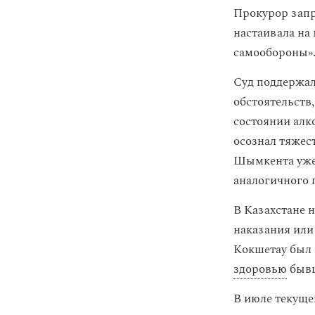
Прокурор запр
настаивала на
самообороны»
Суд поддержал
обстоятельств
состоянии алко
осознал тяжест
Шымкента уже 
аналогичного 
В Казахстане 
наказания или 
Кокшетау был
здоровью
бывш
В июле текуще