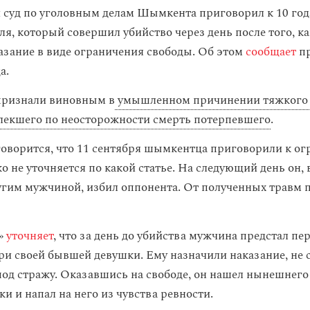
суд по уголовным делам Шымкента приговорил к 10 год
я, который совершил убийство через день после того, ка
азание в виде ограничения свободы. Об этом
сообщает
пр
а.
признали виновным в
умышленном причинении тяжкого 
лекшего по неосторожности смерть потерпевшего
.
 говорится, что 11 сентября шымкентца приговорили к о
о не уточняется по какой статье. На следующий день он, 
угим мужчиной, избил оппонента. От полученных травм
»
уточняет
, что за день до убийства мужчина предстал пе
ри своей бывшей девушки. Ему назначили наказание, не 
од стражу. Оказавшись на свободе, он нашел нынешнего
и и напал на него из чувства ревности.