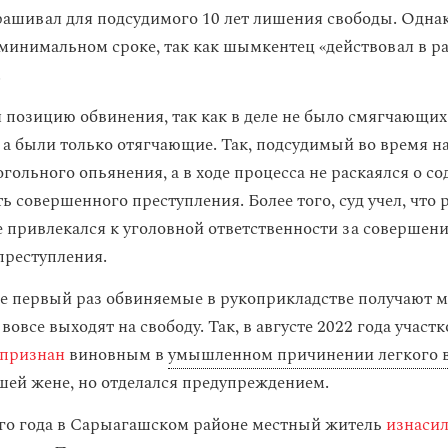
ашивал для подсудимого 10 лет лишения свободы. Одна
 минимальном сроке, так как шымкентец «действовал в р
.
 позицию обвинения, так как в деле не было смягчающих
, а были только отягчающие. Так, подсудимый во время н
гольного опьянения, а в ходе процесса не раскаялся о со
ь совершенного преступления. Более того, суд учел, что 
привлекался к уголовной ответственности за совершен
преступления.
не первый раз обвиняемые в рукоприкладстве получают 
вовсе выходят на свободу. Так, в августе 2022 года участ
признан
виновным в
умышленном причинении легкого 
ей жене, но отделался предупреждением.
го года в Сарыагашском районе местный житель
изнаси