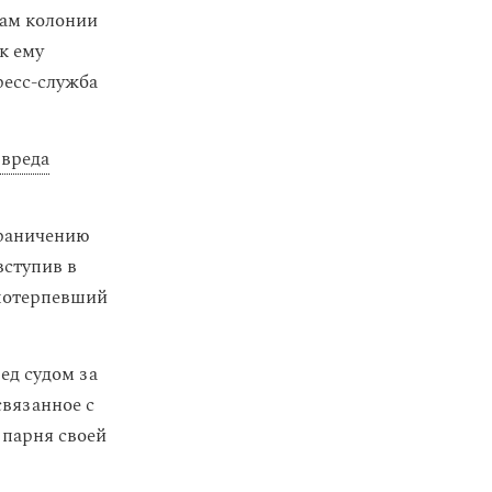
ам колонии
к ему
есс-служба
вреда
граничению
вступив в
 потерпевший
ред судом за
связанное с
 парня своей