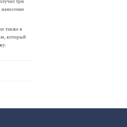
олучил три
 нанесение
не также в
ью, который
жу.