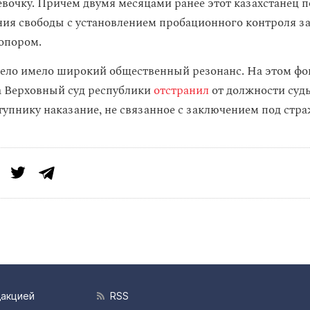
вочку. Причем двумя месяцами ранее этот казахстанец п
ния свободы с установлением пробационного контроля за
топором.
дело имело широкий общественный резонанс. На этом фо
а Верховный суд республики
отстранил
от должности суд
тупнику наказание, не связанное с заключением под стра
дакцией
RSS