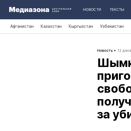
НОВОСТИ
ТЕКСТЫ
Афганистан
Казахстан
Кыргызстан
Узбекистан
Новость
12 дека
Шымк
приго
свобо
получ
за у