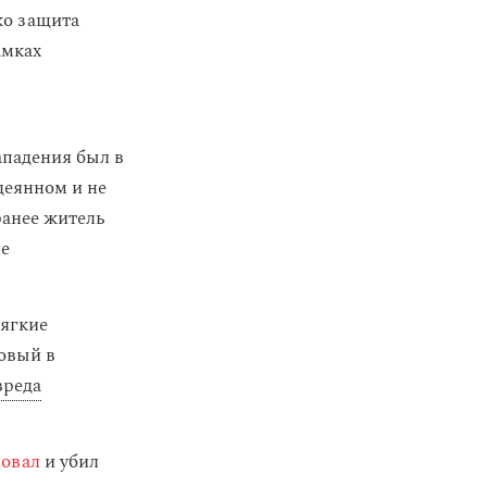
ко защита
амках
ападения был в
деянном и не
ранее житель
ие
мягкие
ковый в
вреда
ловал
и убил