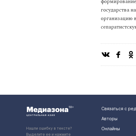
формирование,
государства н
организацию в 
сепаратистскую
Связаться с ре
Авторы
Нашли ошибку в тексте?
Онлайны
Выделите ее и нажмите