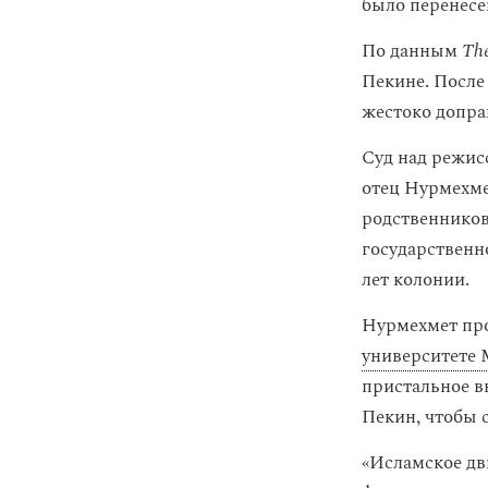
было перенесе
По данным
Th
Пекине. После 
жестоко допр
Суд над режис
отец Нурмехме
родственников
государственн
лет колонии.
Нурмехмет про
университете
пристальное в
Пекин, чтобы 
«Исламское дв