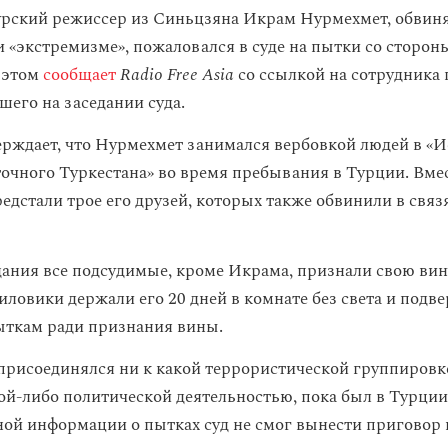
урский режиссер из Синьцзяна Икрам Нурмехмет, обвин
и «экстремизме», пожаловался в суде на пытки со сторон
 этом
сообщает
Radio Free Asia
со ссылкой на сотрудника
шего на заседании суда.
ерждает, что Нурмехмет занимался вербовкой людей в «
очного Туркестана» во время пребывания в Турции. Вмес
едстали трое его друзей, которых также обвинили в связя
дания все подсудимые, кроме Икрама, признали свою вин
иловики держали его 20 дней в комнате без света и подв
ткам ради признания вины.
 присоединялся ни к какой террористической группировке
ой-либо политической деятельностью, пока был в Турции»
ной информации о пытках суд не смог вынести приговор 