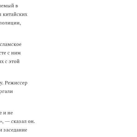
яемый в
ы китайских
 полиции,
Исламское
те с ним
х с этой
у. Режиссер
ергали
 и не
, — сказал он.
и заседание