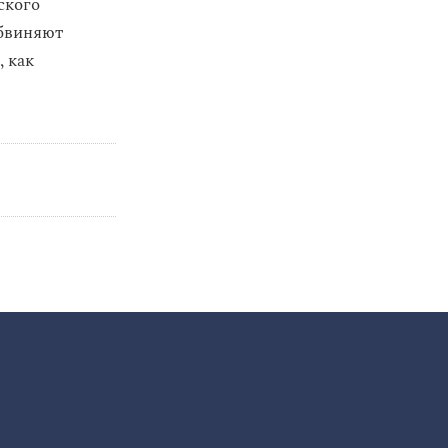
ского
обвиняют
, как