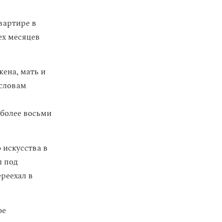
вартире в
ех месяцев
жена, мать и
 словам
 более восьми
 искусства в
л под
реехал в
ое