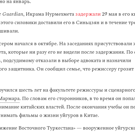
но на январь.
e Guardian
, Икрама Нурмехмета
задержали
29 мая в его к
этого силовики доставили его в Синьцзян и в течение тр
ашивали.
сером начался в октябре. На заседаниях присутствовали 
та, которые ни разу его не видели после задержания. По
, подсудимому отказали в выборе адвоката и назначили
ого защитника. Он сообщил семье, что режиссеру грозит
учился шесть лет на факультете режиссуры и сценарного
 Мармара
. По словам его сторонников, в то время он попа
нимание китайских властей. После окончания учебы он пе
снимать фильмы о жизни уйгуров в Китае.
ижение Восточного Туркестана» — вооруженное уйгурск