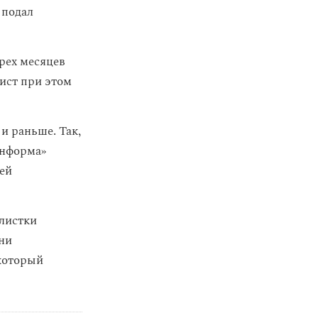
 подал
ырех месяцев
вист при этом
и раньше. Так,
информа»
ей
листки
ни
 который