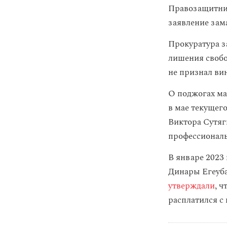
Правозащитни
заявление зам
Прокуратура з
лишения свобо
не признал ви
О поджогах ма
в мае текущег
Виктора Сутяг
профессиональ
В январе 2023
Динары Егеуба
утверждали
, 
расплатился с