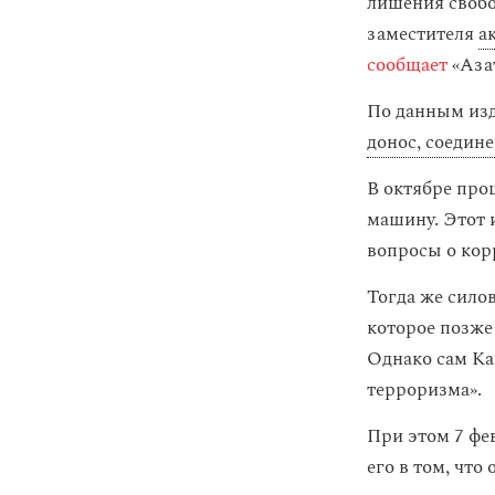
лишения свобо
заместителя
а
сообщает
«Аза
По данным изд
донос, соедин
В октябре про
машину. Этот и
вопросы о кор
Тогда же сило
которое позже
Однако сам Ка
терроризма».
При этом 7 фе
его в том, что