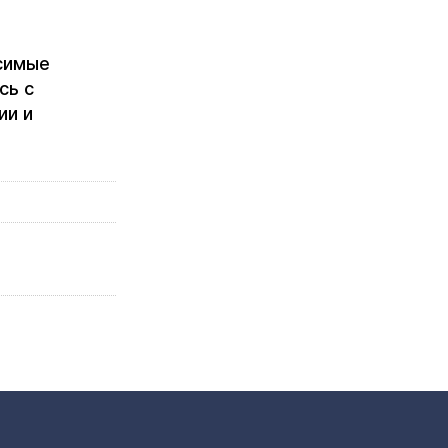
исимые
сь с
ии и