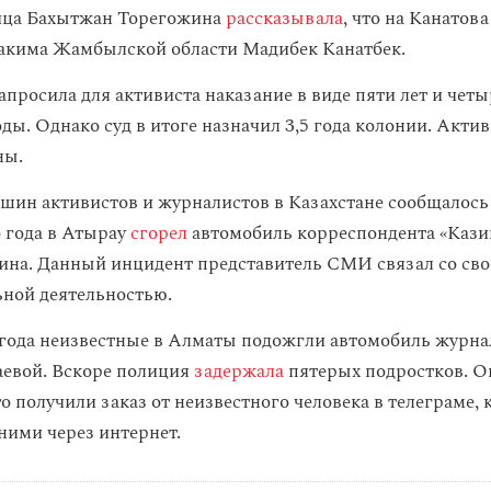
ца Бахытжан Торегожина
рассказывала
, что на Канатова
акима Жамбылской области Мадибек Канатбек.
апросила для активиста наказание в виде пяти лет и чет
ды. Однако суд в итоге назначил 3,5 года колонии. Акти
ны.
шин активистов и журналистов в Казахстане сообщалось 
о года в Атырау
сгорел
автомобиль корреспондента «Каз
ина. Данный инцидент представитель СМИ связал со сво
ной деятельностью.
 года неизвестные в Алматы подожгли автомобиль журна
евой. Вскоре полиция
задержала
пятерых подростков. О
что получили заказ от неизвестного человека в телеграме,
 ними через интернет.