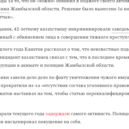
ды за то, что он «ложно» обвинил в поджоге своего авто
кима
Жамбылской области. Решение было вынесено 16 но
ттык».
ания, 42-летнему казахстанцу инкриминировали
заведо
енный с обвинением лица в совершении тяжкого преступ
шлого года Канатов рассказал о том, что неизвестные по
нцидент казахстанец связал с тем, что в последнее врем
рупции в акимате и полиции Жамбылской области.
вики завели дело дело по факту уничтожения чужого иму
 прекратили из-за «отсутствия состава уголовного право
натов настаивал на том, чтобы статью переквалифициров
враля текущего года
задержали
самого активиста. Полиц
 он инсценировал покушение на себя.