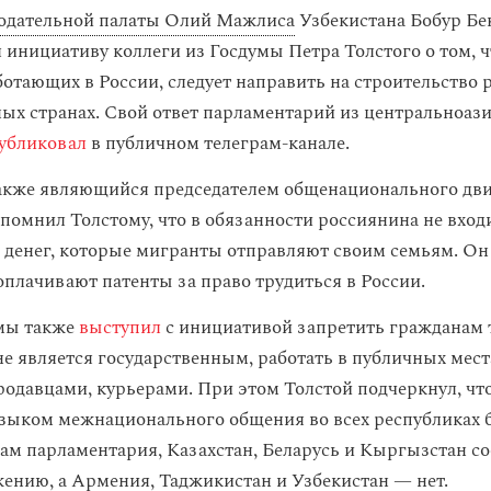
одательной палаты Олий Мажлиса
Узбекистана Бобур Бе
 инициативу коллеги из Госдумы Петра Толстого о том, 
ботающих в России, следует направить на строительство
ных странах. Свой ответ парламентарий из центральноаз
убликовал
в публичном телеграм-канале.
также являющийся председателем общенационального дв
апомнил Толстому, что в обязанности россиянина не вход
 денег, которые мигранты отправляют своим семьям. Он
оплачивают патенты за право трудиться в России.
мы также
выступил
с инициативой запретить гражданам т
не является государственным, работать в публичных мест
родавцами, курьерами. При этом Толстой подчеркнул, чт
зыком межнационального общения во всех республиках
ам парламентария, Казахстан, Беларусь и Кыргызстан с
ению, а Армения, Таджикистан и Узбекистан — нет.