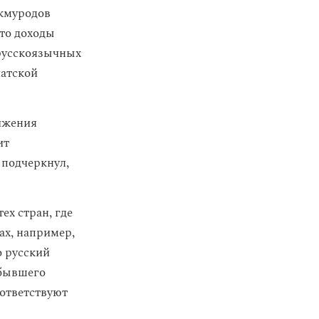
кмуродов
что доходы
 русскоязычных
иатской
ижения
ит
 подчеркнул,
ех стран, где
ах, например,
о русский
 бывшего
оответствуют