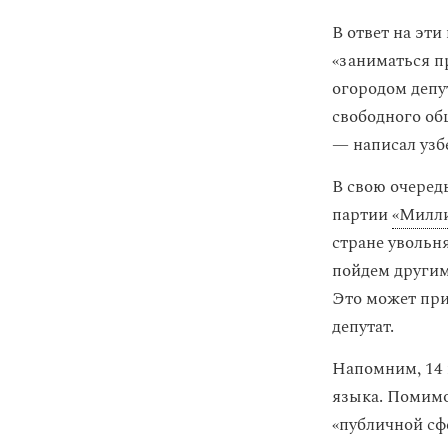
В ответ на эт
«заниматься п
огородом депу
свободного об
— написал узб
В свою очеред
партии
«Милл
стране увольн
пойдем другим
Это может при
депутат.
Напомним, 14 
языка. Помимо
«публичной сф