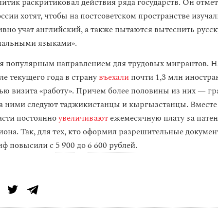
итик раскритиковал действия ряда государств. Он отмети
оссии хотят, чтобы на постсоветском пространстве изуча
тивно учат английский, а также пытаются вытеснить русс
нальными языками».
ся популярным направлением для трудовых мигрантов. Н
ле текущего года в страну
въехали
почти 1,3 млн иностра
ью визита «работу». Причем более половины из них — г
за ними следуют таджикистанцы и кыргызстанцы. Вместе 
асти постоянно
увеличивают
ежемесячную плату за патен
иона. Так, для тех, кто оформил разрешительные докумен
риф повысили с
5 900
до
6 600 рублей
.