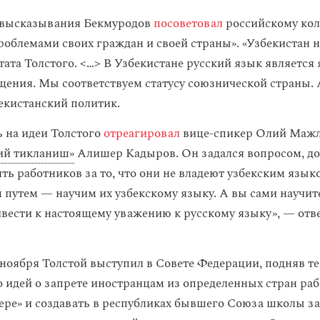
и высказывания Бекмуродов
посоветовал
российскому кол
роблемами своих граждан и своей страны». «Узбекистан н
тата Толстого. <…> В Узбекистане русский язык является
щения. Мы соответствуем статусу союзнической страны. А
екистанский политик.
ь на идеи Толстого
отреагировал
вице-спикер Олий Мажл
ий тикланиш»
Алишер Кадыров. Он задался вопросом, до
ять работников за то, что они не владеют узбекским язы
 путем — научим их узбекскому языку. А вы сами научите
вести к настоящему уважению к русскому языку», — отве
ноября Толстой выступил в Совете Федерации, подняв те
 идей о запрете иностранцам из определенных стран раб
ере» и создавать в республиках бывшего Союза школы за