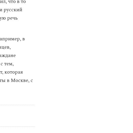
л, что в то
ли русский
кую речь
апример, в
нцев,
раждане
с тем,
т, которая
ты в Москве, с