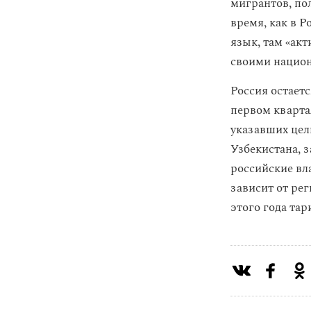
мигрантов, пол
время, как в Р
язык, там «ак
своими нацио
Россия остает
первом кварта
указавших цел
Узбекистана, 
российские вл
зависит от рег
этого года та