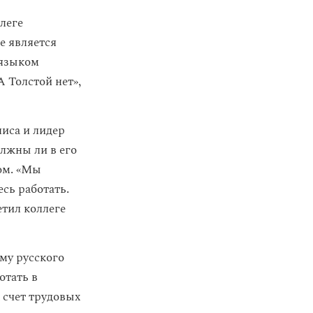
леге
е является
 языком
 Толстой нет»,
иса и лидер
лжны ли в его
ком. «Мы
сь работать.
тил коллеге
му русского
отать в
 счет трудовых