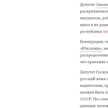
Депутат
Закон
раскритиковал
мигрантов, ра
школ в их род
республики
оп
Бекмуродов, 
«Юксалиш»
, н
распределение
что приезжие 
Депутат Госду
русский язык 
водителями, п
должен быть я
СССР. По слов
данному полож