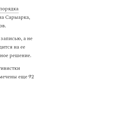
порядка
на Сарыарка,
ов.
записью, а не
дится на ее
нное решение.
тивистки
тмечены еще 92