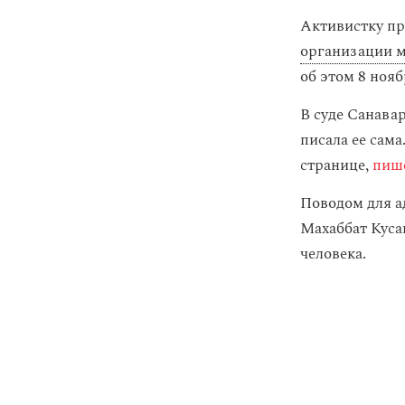
Активистку пр
организации 
об этом 8 ноя
В суде Санавар
писала ее сама
странице,
пиш
Поводом для а
Махаббат Куса
человека.