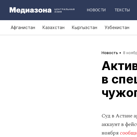
НОВОСТИ
ТЕКСТЫ
Афганистан
Казахстан
Кыргызстан
Узбекистан
Новость
8 ноябр
Актив
в спе
чужог
Суд в Астане а
аккаунт в фей
ноября
сообщ