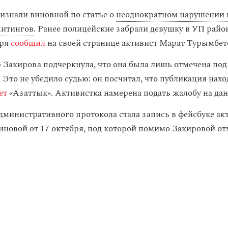
изнали виновной по статье о
неоднократном нарушении 
митингов
. Ранее полицейские забрали девушку в УП райо
бря
сообщил
на своей странице активист Марат Турымбет
 Закирова подчеркнула, что она была лишь отмечена под 
. Это не убедило судью: он посчитал, что публикация нахо
ет
«Азаттык». Активистка намерена подать жалобу на да
дминистративного протокола стала запись в фейсбуке ак
иновой от 17 октября, под которой помимо Закировой о