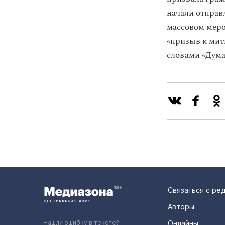
начали отправ
массовом меро
«призыв к мит
словами «Думай
Связаться с ре
Авторы
Нашли ошибку в тексте?
Онлайны