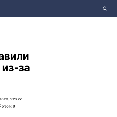
авили
 из‑за
ого, что ее
 этом 8