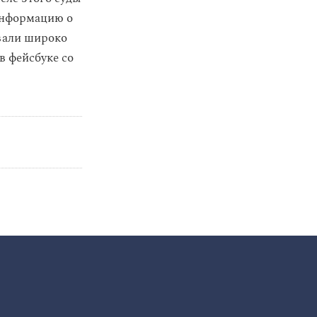
 информацию о
вали широко
 в фейсбуке со