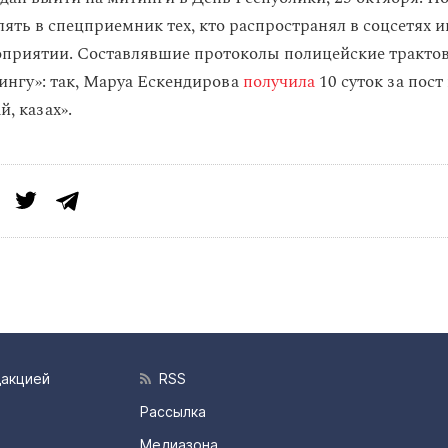
лять в спецприемник тех, кто распространял в соцсетях
приятии. Составлявшие протоколы полицейские тракто
ингу»: так, Маруа Ескендирова
получила
10 суток за пост
, казах».
дакцией
RSS
Рассылка
Медиазона