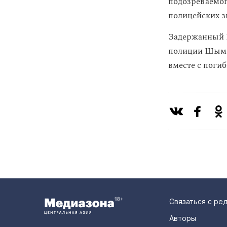
подозреваемог
полицейских з
Задержанный 
полиции Шымке
вместе с поги
Связаться с ре
Авторы