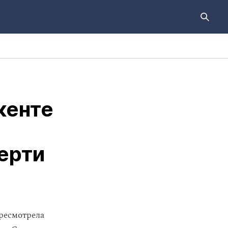
кенте
ерти
ресмотрела