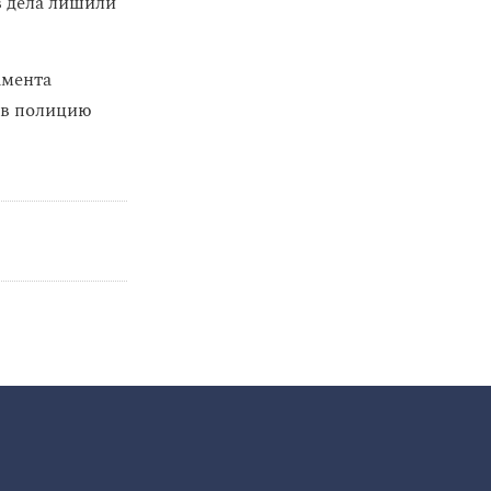
в дела лишили
амента
 в полицию