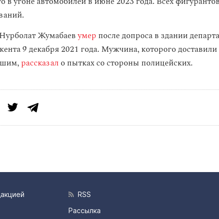
о в угоне автомобилей в июне 2023 года. Всех фигуранто
ваний.
Нурболат Жумабаев
умер
после допроса в здании департ
нта 9 декабря 2021 года. Мужчина, которого доставили
бшим,
рассказал
о пытках со стороны полицейских.
дакцией
RSS
Рассылка