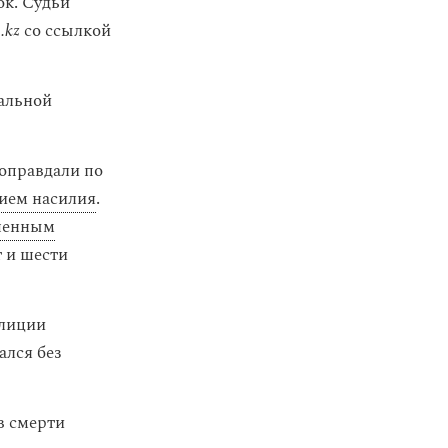
ок. Судьи
.kz
со ссылкой
альной
оправдали по
ием насилия
.
шенным
т и шести
олиции
ался без
в смерти