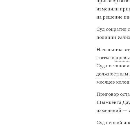
приговор бывш
изменили приг
на решение ин
Суд сократил 
полиции Уалих
Начальника от
статье о
превы
Суд постанови
должностным 
месяцев колон
Приговор ост
Шымкента Даул
изменений — 7,
Суд первой и