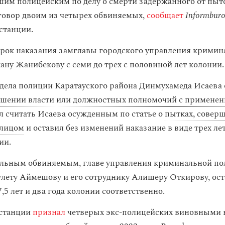
им полицейским по делу о смерти задержанного от пыт
овор двоим из четырех обвиняемых,
сообщает
Informburo
станции.
срок наказания замглавы городского управления кримин
ану Жанибекову с семи до трех с половиной лет колонии.
дела полиции Каратауского района Динмухамеда Исаева 
шении власти или должностных полномочий с применен
л считать Исаева осужденным по статье о
пытках, совер
лицом
и оставил без изменений наказание в виде трех ле
ии.
альным обвиняемым, главе управления криминальной п
ету Аймешову и его сотруднику Алишеру Откирову, ост
5 лет и два года колонии соответственно.
нстанции
признал
четверых экс-полицейских виновными 