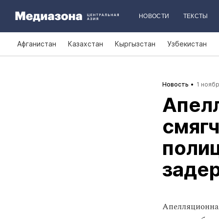
НОВОСТИ
ТЕКСТЫ
Афганистан
Казахстан
Кыргызстан
Узбекистан
Новость
1 ноябр
Апел
смяг
полиц
заде
Апелляционная