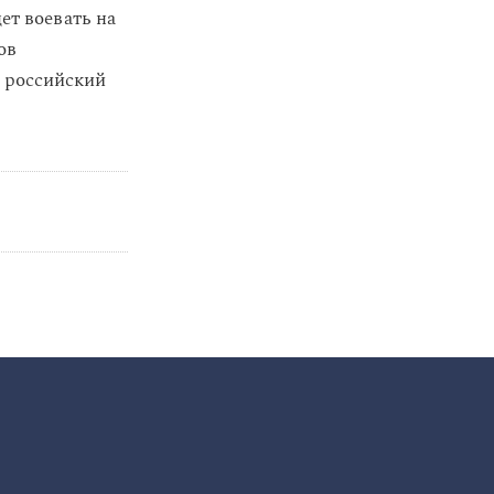
дет воевать на
ов
о российский