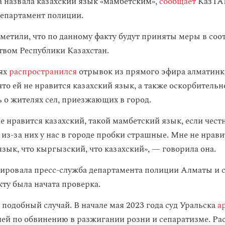
на назвала казахский язык «мамбетским»,
сообщает
КазТАГ
департамент полиции.
тметили, что по данному факту будут приняты меры в соо
твом Республики Казахстан.
тях
распространился
отрывок из прямого эфира алматинк
что ей не нравится казахский язык, а также оскорбительн
 о жителях сел, приезжающих в город.
е нравится казахский, такой мамбетский язык, если чес
, из-за них у нас в городе пробки страшные. Мне не нрави
зык, что кыргызский, что казахский», — говорила она.
гировала пресс-служба департамента полиции Алматы и 
кту была начата проверка.
 подобный случай. В начале мая 2023 года суд Уральска
а
ей по обвинению в разжигании розни и
сепаратизме
. Р