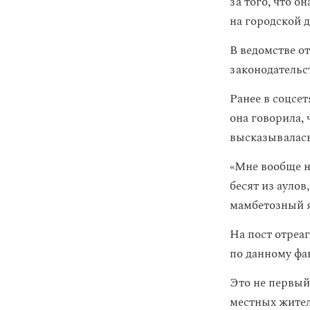
за того, что о
на городской 
В ведомстве о
законодательс
Ранее в соцсе
она говорила, 
высказывалась
«Мне вообще н
бесят из аулов
мамбетозный я
На пост отреа
по данному фа
Это не первый
местных жител