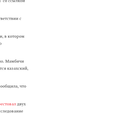
 со ссылкой
тветствии с
и, в котором
о
тно. Мамбичи
тся казахский,
сообщила, что
рестовал
двух
асследование