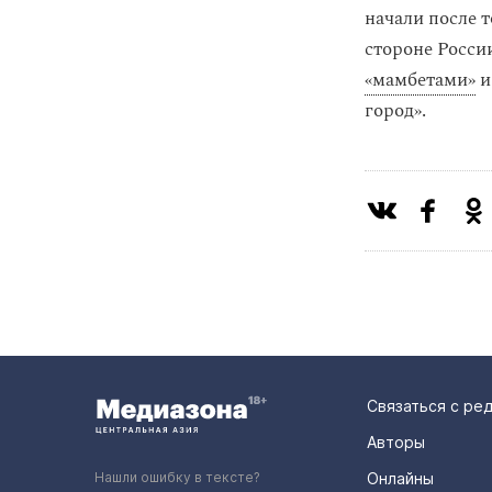
начали после т
стороне России
«мамбетами»
и
город».
Связаться с ре
Авторы
Нашли ошибку в тексте?
Онлайны