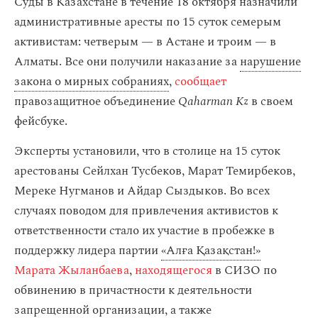
Суды в Казахстане в течение 18 октября назначили
административные аресты по 15 суток семерым
активистам: четверым — в Астане и троим — в
Алматы. Все они получили наказание за
нарушение
закона о мирных собраниях
,
сообщает
правозащитное объединение
Qaharman Kz
в своем
фейсбуке.
Эксперты установили, что в столице на 15 суток
арестованы Сейлхан Тусбеков, Марат Темирбеков,
Мереке Нугманов и Айдар Сыздыков. Во всех
случаях поводом для привлечения активистов к
ответственности стало их участие в пробежке в
поддержку лидера партии
«Алға Қазақстан!»
Марата Жыланбаева
,
находящегося
в СИЗО по
обвинению в причастности к деятельности
запрещенной организации, а также