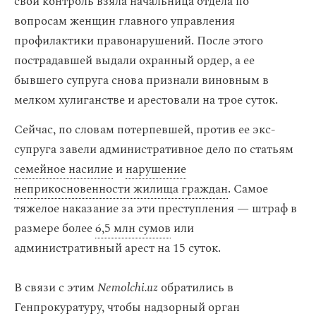
свой контроль взяла начальница отдела по
вопросам женщин главного управления
профилактики правонарушений. После этого
пострадавшей выдали охранный ордер, а ее
бывшего супруга снова признали виновным в
мелком хулиганстве и арестовали на трое суток.
Сейчас, по словам потерпевшей, против ее экс-
супруга завели административное дело по статьям
семейное насилие
и
нарушение
неприкосновенности жилища граждан
. Самое
тяжелое наказание за эти преступления — штраф в
размере более
6,5 млн сумов
или
административный арест на 15 суток.
В связи с этим
Nemolchi.uz
обратились в
Генпрокуратуру, чтобы надзорный орган