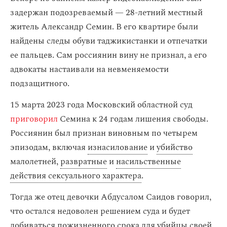
задержан подозреваемый — 28-летний местный
житель Александр Семин. В его квартире были
найдены следы обуви таджикистанки и отпечатки
ее пальцев. Сам россиянин вину не признал, а его
адвокаты настаивали на невменяемости
подзащитного.
15 марта 2023 года Московский областной суд
приговорил
Семина к 24 годам лишения свободы.
Россиянин был признан виновным по четырем
эпизодам, включая
изнасилование
и
убийство
малолетней,
развратные
и
насильственные
действия сексуального характера
.
Тогда же отец девочки Абдусалом Саидов говорил,
что остался недоволен решением суда и будет
добиваться пожизненного срока для убийцы своей