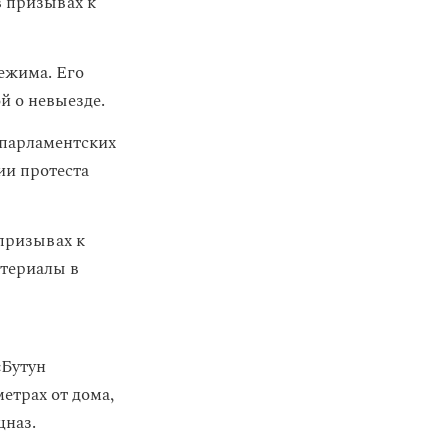
в призывах к
ежима. Его
й о невыезде.
 парламентских
ии протеста
призывах к
атериалы в
«Бутун
етрах от дома,
цназ.