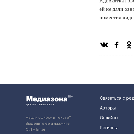
Адвокатка гов
ей не дали озн
поместил лиде
Связаться с ре
Авторы
Нашли ошибку в тексте?
Онлайны
Выделите ее и нажмите
Регионы
Ctrl + Enter