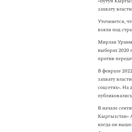
«Бутун Кыргыз
захвату власти
Уточняется, ч
взяли под стра
Мирлан Ураимо
выборах 2020 
против переда
В феврале 2022
захвату власт
соцсетях». На 
публиковались 
В начале сент
Кыргызстан» Ад
когда он выше