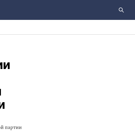
ии
и
и
ой партии