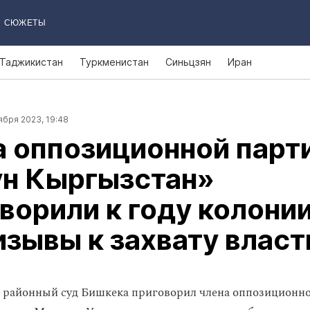
СЮЖЕТЫ
Таджикистан
Туркменистан
Синьцзян
Иран
ября 2023, 19:48
 оппозиционной парт
ун Кыргызстан»
ворили к году колони
изывы к захвату власт
 районный суд Бишкека приговорил члена оппозиционн