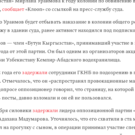
стан» Мирлана Ураимова к году колонии по обвинению 
,
сообщает
«Клооп» со ссылкой на пресс-службу суда.
то Ураимов будет отбывать наказание в колонии общего р
жу в здании суда, ранее активист находился под подписко
в — член «Бутун Кыргызстан», принимавший участие в
года от этой партии. Он был одним из организаторов акц
чи Узбекистану Кемпир-Абадского водохранилища.
 года его
задержали
сотрудники ГКНБ по подозрению в 
и. Отмечалось, что он «распространял провокационные м
допросе оппозиционер говорил, что страницу, на которой
посты, давно взломали и он ей не пользовался.
ября силовики
задержали
лидера оппозиционной партии 
ахана Мадумарова. Уточнялось, что его схватили в ста м
л на прогулку с сыном, в операции принимал участие спе