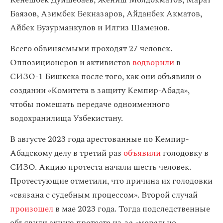
Кенешбек Дуйшебаев, Жениш Молдокматов, Марат
Баязов, Азимбек Бекназаров, Айданбек Акматов,
Айбек Бузурманкулов и Илгиз Шаменов.
Всего обвиняемыми проходят 27 человек.
Оппозиционеров и активистов
водворили
в
СИЗО-1 Бишкека после того, как они объявили о
создании «Комитета в защиту Кемпир-Абада»,
чтобы помешать передаче одноименного
водохранилища Узбекистану.
В августе 2023 года арестованные по Кемпир-
Абадскому делу в третий раз
объявили
голодовку в
СИЗО. Акцию протеста начали шесть человек.
Протестующие отметили, что причина их голодовки
«связана с судебным процессом». Второй случай
произошел
в мае 2023 года. Тогда подследственные