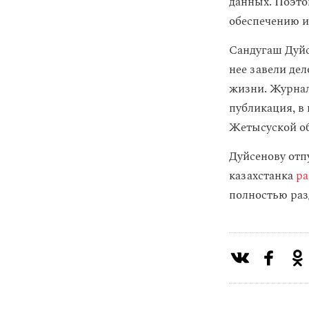
данных. Поэто
обеспечению 
Сандугаш Дуй
нее завели де
жизни. Журнал
публикация, в
Жетысуской об
Дуйсенову отп
казахстанка
ра
полностью разд