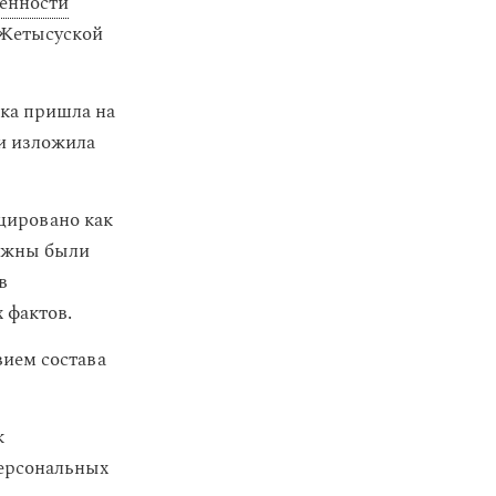
енности
 Жетысуской
тка пришла на
и изложила
цировано как
олжны были
в
 фактов.
вием состава
к
персональных