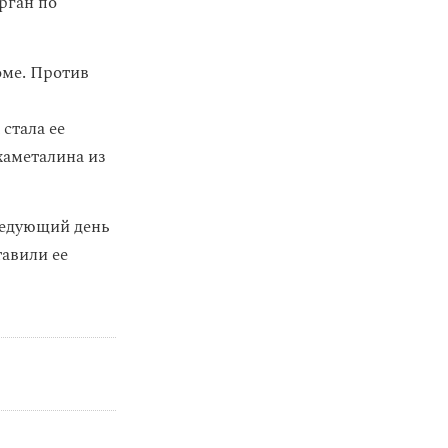
рган по
оме. Против
стала ее
хаметалина из
следующий день
тавили ее