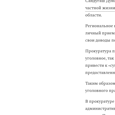
Сандугаш Дуйс
частной жизн
области.
Региональное 
личный прием 
свои доводы п
Прокуратура п
уголовное, та
привести к «с
предоставленн
Таким образом
уголовного п
В прокуратуре
административ