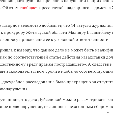
еновой, которую подозревали в
нарушении неприкоснов
и
. Об этом
сообщает
пресс-служба надзорного ведомства
надзорное ведомство добавляет, что 14 августа журналис
к прокурору Жетысуской области Мадияру Басшыбаеву 
о вопросу привлечения ее к уголовной ответственности.
ришла к выводу, что данное дело не может быть квалифи
к как по соответствующей статье действия казахстанки д
ущественному вреду правам пострадавшего». А следствие 
ые законодательством сроки не добыло соответствующих
, досудебное расследование было прекращено за отсутст
равонарушения.
 уточнили, что дело Дуйсеновой можно рассматривать ка
ное правонарушение, связанное с незаконным сбором 