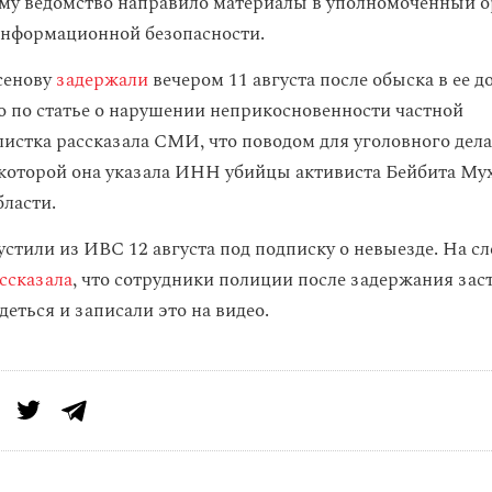
му ведомство направило материалы в уполномоченный о
информационной безопасности.
сенову
задержали
вечером 11 августа после обыска в ее д
ло по статье о нарушении неприкосновенности частной
истка рассказала СМИ, что поводом для уголовного дела 
 которой она указала ИНН убийцы активиста Бейбита Му
ласти.
устили из ИВС 12 августа под подписку о невыезде. На 
ссказала
, что сотрудники полиции после задержания зас
еться и записали это на видео.