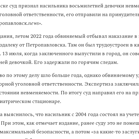
ске суд признал насильника восьмилетней девочки нев
уголовной ответственности, его отправили на принудител
ропавловск.
news
».
ания, летом 2022 года обвиняемый отбывал наказание в
одалеку от Петропавловска. Там он был трудоустроен в к
. 13 июля, когда заключенного выпустили в город, он со
ней девочкой. Его задержали по горячим следам.
во по этому делу шло больше года, однако обвиняемому у
орной уголовной ответственности. Экспертиза заключила
остоянии невменяемости. По итогу суд направил его на п
хиатрическом стационаре.
а выяснилось, что насильник с 2004 года состоял на учете
При этом, как отмечает издание, ранее суду это не поме
максимальной безопасности, а потом «за какие-то заслуг