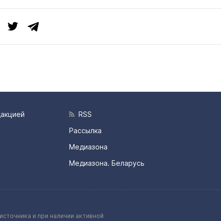
дакцией
RSS
Рассылка
Медиазона
Медиазона. Беларусь
источника и при наличии активной