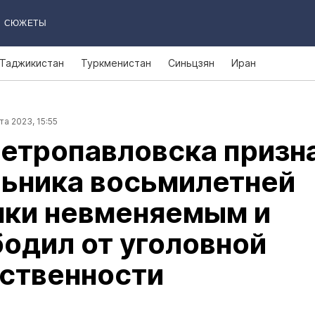
СЮЖЕТЫ
Таджикистан
Туркменистан
Синьцзян
Иран
та 2023, 15:55
етропавловска призн
льника восьмилетней
чки невменяемым и
одил от уголовной
тственности