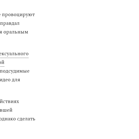
е провоцируют
оправдал
я оральным
ексуального
ой
а подсудимые
идео для
ействиях
евшей
однако сделать