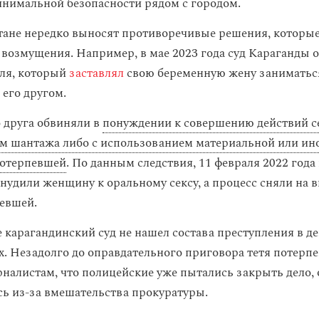
нимальной безопасности рядом с городом.
тане нередко выносят противоречивые решения, которы
возмущения. Например, в мае 2023 года суд Караганды 
ля, который
заставлял
свою беременную жену заниматьс
 его другом.
 друга обвиняли в
понуждении к совершению действий с
ем шантажа либо с использованием материальной или ин
потерпевшей
. По данным следствия, 11 февраля 2022 год
удили женщину к оральному сексу, а процесс сняли на в
евшей.
е карагандинский суд не нашел состава преступления в д
. Незадолго до оправдательного приговора тетя потерп
налистам, что полицейские уже пытались закрыть дело, 
ось из-за вмешательства прокуратуры.