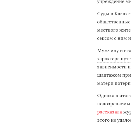
учреждение ми
Суды в Казахс
общественные 
местного жите
сексом с ним и
Мужчину и его
характера пут
зависимости 
шантажом прин
матери потерп
Однако в итог
подозреваемых
рассказала
жур
этого не удал