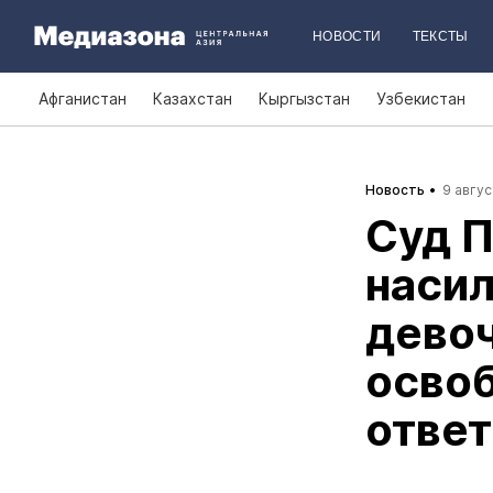
НОВОСТИ
ТЕКСТЫ
Афганистан
Казахстан
Кыргызстан
Узбекистан
Новость
9 авгус
Суд П
наси
дево
освоб
отве