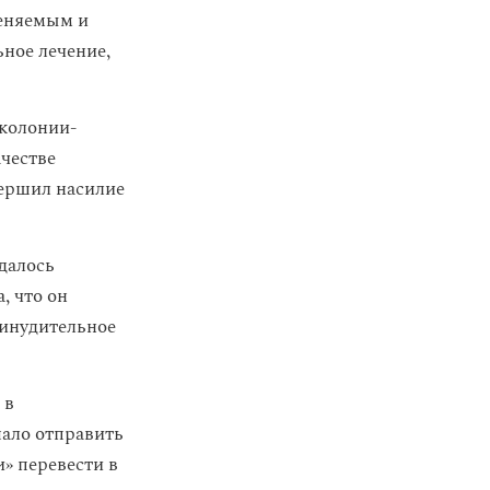
меняемым и
ьное лечение,
 колонии-
ачестве
вершил насилие
далось
, что он
ринудительное
 в
шало отправить
и» перевести в