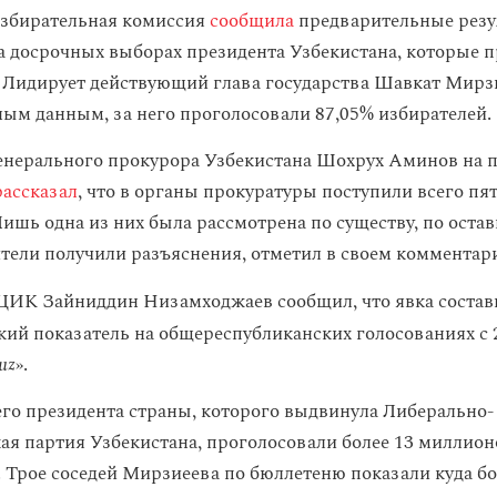
избирательная комиссия
сообщила
предварительные рез
а досрочных выборах президента Узбекистана, которые 
. Лидирует действующий глава государства Шавкат Мирзи
ым данным, за него проголосовали 87,05% избирателей.
енерального прокурора Узбекистана Шохрух Аминов на п
рассказал
, что в органы прокуратуры поступили всего пят
Лишь одна из них была рассмотрена по существу, по ост
тели получили разъяснения, отметил в своем комментар
ЦИК Зайниддин Низамходжаев сообщил, что явка состав
ий показатель на общереспубликанских голосованиях с 2
uz
».
го президента страны, которого выдвинула Либерально-
ая партия Узбекистана, проголосовали более 13 миллион
. Трое соседей Мирзиеева по бюллетеню показали куда б