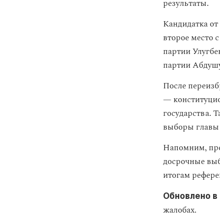
результаты.
Кандидатка от
второе место 
партии Улугбе
партии Абдушу
После переизб
— конституцио
государства. 
выборы главы 
Напомним, пр
досрочные выб
итогам рефере
Обновлено в
жалобах.