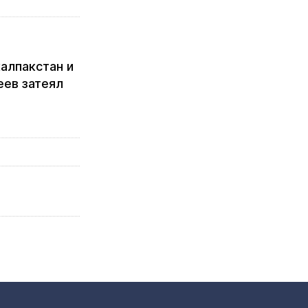
алпакстан и
еев затеял