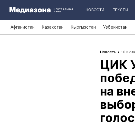
НОВОСТИ
ТЕКСТЫ
Афганистан
Казахстан
Кыргызстан
Узбекистан
Новость
10 июля
ЦИК У
побе
на вн
выбор
голо