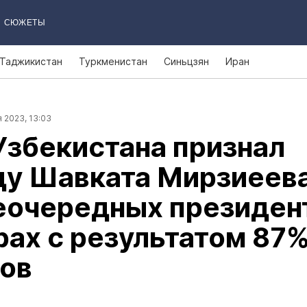
СЮЖЕТЫ
Таджикистан
Туркменистан
Синьцзян
Иран
 2023, 13:03
збекистана признал
ду Шавката Мирзиеев
еочередных президен
ах с результатом 87
сов