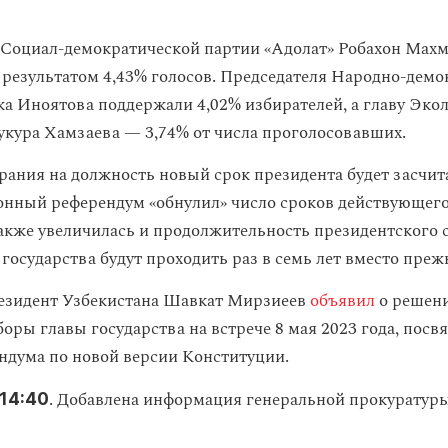
 Социал-демократической партии «Адолат» Робахон Махм
с результатом 4,43% голосов. Председателя Народно-дем
ка Иноятова поддержали 4,02% избирателей, а главу Эко
кура Хамзаева — 3,74% от числа проголосовавших.
рания на должность новый срок президента будет засчит
нный референдум «обнулил» число сроков действующег
Также увеличилась и продолжительность президентского с
государства будут проходить раз в семь лет вместо преж
езидент Узбекистана Шавкат Мирзиеев
объявил
о решен
оры главы государства на встрече 8 мая 2023 года, пос
ндума по новой версии Конституции.
. Добавлена информация генеральной прокуратуры
 14:40