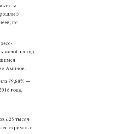
ультаты
прошли в
еев; по
ресс-
ь жалоб на ход
авшимся
ии Аминов.
ила 79,88% —
016 года,
ов 625 тысяч
олее скромные