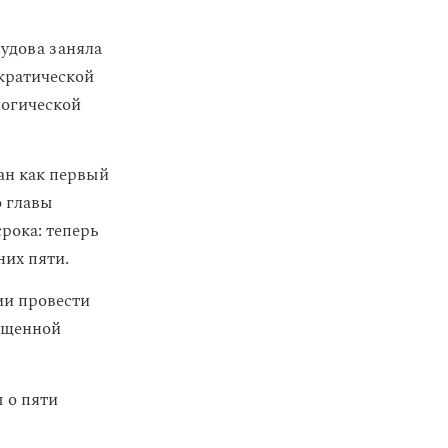
удова заняла
ократической
логической
ан как первый
о главы
рока: теперь
них пяти.
ии провести
вященной
 о пяти