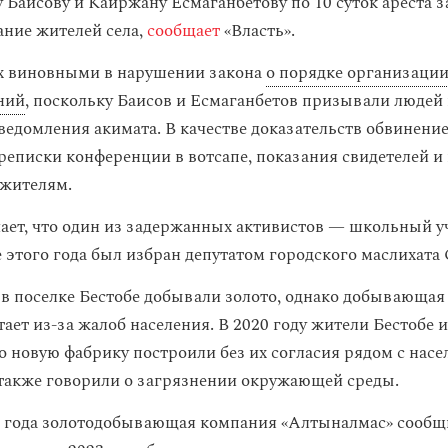
у Баисову и Каиржану Есмаганбетову по 10 суток ареста 
ание жителей села,
сообщает
«Власть».
х виновными в нарушении закона
о порядке организации
ний
, поскольку Баисов и Есмаганбетов призывали людей
уведомления акимата. В качестве доказательств обвинени
еписки конференции в вотсапе, показания свидетелей и 
 жителям.
чает, что один из задержанных активистов — школьный у
е этого года был избран депутатом городского маслихата
в в поселке Бестобе добывали золото, однако добывающая
тает из-за жалоб населения. В 2020 году жители Бестобе 
то новую фабрику построили без их согласия рядом с нас
также говорили о загрязнении окружающей среды.
2 года золотодобывающая компания «Алтыналмас» сообщи