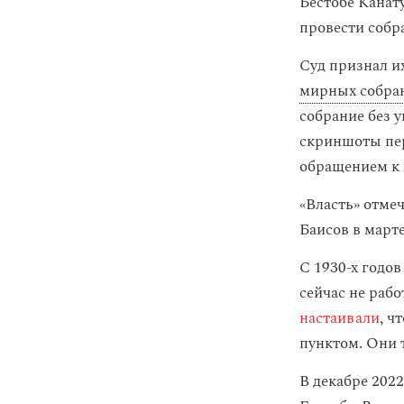
Бестобе Канат
провести собр
Суд признал и
мирных собра
собрание без 
скриншоты пер
обращением к
«Власть» отме
Баисов в март
С 1930-х годо
сейчас не рабо
настаивали
, ч
пунктом. Они 
В декабре 202