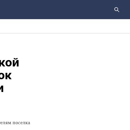
кой
ок
и
елям поселка