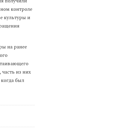
ия получили
ичном контроле
е культуры и
вращения
ры на ранее
ого
стаивающего
 часть из них
 когда был