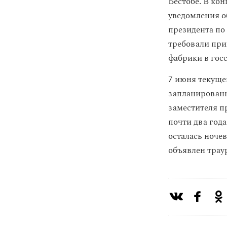
Бестобе. В ко
уведомления о
президента по
требовали при
фабрики в гос
7 июня текуще
запланированн
заместителя п
почти два год
осталась ноче
объявлен трау