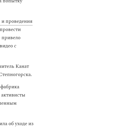
за попытку
 и проведения
 провести
е привело
видео с
читель Канат
 Степногорска.
 фабрика
и активисты
еленным
ла об уходе из