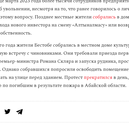
нце марта 2023 года более тысячи сотрудников предприят
б увольнении, несмотря на то, что ранее говорилось о л
 этому вопросу. Позднее местные жители
собрались
в дом
хода нового инвестора на смену «Алтыналмасу» или воз
собственность.
го года жители Бестобе собрались в местном доме культу
ую встречу с чиновниками. Они требовали приезда перв
ремьер-министра Романа Скляра и запуска рудника, про
а. Однако собравшихся попросили освободить помещение,
вать на улице перед зданием. Протест
прекратился
в день,
р по погибшим в результате пожара в Абайской области.