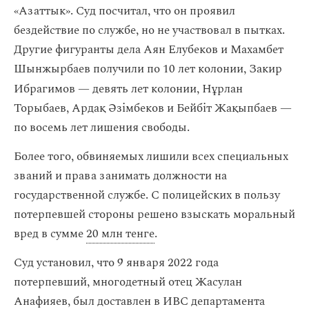
«Азаттык». Суд посчитал, что он проявил
бездействие по службе, но не участвовал в пытках.
Другие фигуранты дела Аян Елубеков и Махамбет
Шынжырбаев получили по 10 лет колонии, Закир
Ибрагимов
—
девять лет колонии, Нұрлан
Торыбаев, Ардақ Әзімбеков и Бейбіт Жақыпбаев —
по восемь лет лишения свободы.
Более того, обвиняемых лишили всех специальных
званий и права занимать должности на
государственной службе. С полицейских в пользу
потерпевшей стороны решено взыскать моральный
вред в сумме
20 млн тенге
.
Суд установил, что 9 января 2022 года
потерпевший, многодетный отец Жасулан
Анафияев, был доставлен в ИВС департамента