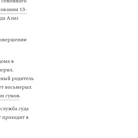
 семейного
овании 13-
уда Азиз
 совершении
дома в
черил.
емный родитель
ает восьмерых
лн сумов
.
служба суда
т проходит в