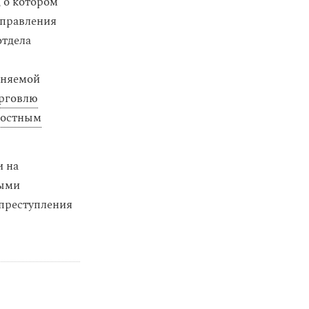
 о котором
 управления
отдела
иняемой
рговлю
ностным
и на
ными
преступления