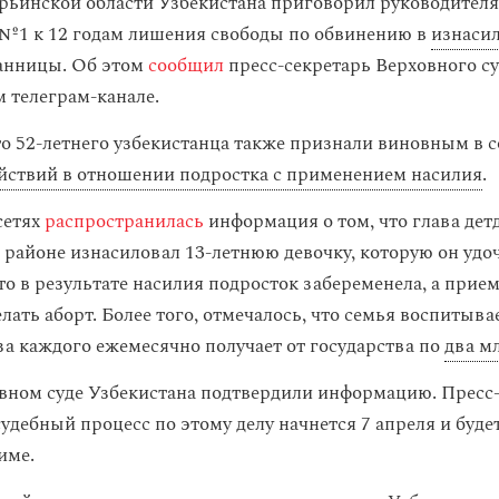
рьинской области Узбекистана приговорил руководителя
 №1 к 12 годам лишения свободы по обвинению в
изнасил
анницы. Об этом
сообщил
пресс-секретарь Верховного с
м телеграм-канале.
то 52-летнего узбекистанца также признали виновным в
йствий в отношении подростка с применением насилия
.
сетях
распространилась
информация о том, что глава дет
районе изнасиловал 13-летнюю девочку, которую он удо
то в результате насилия подросток забеременела, а при
елать аборт. Более того, отмечалось, что семья воспитыв
 за каждого ежемесячно получает от государства по
два м
вном суде Узбекистана подтвердили информацию. Пресс-
судебный процесс по этому делу начнется 7 апреля и буде
име.