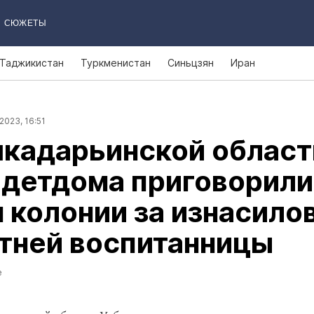
СЮЖЕТЫ
Таджикистан
Туркменистан
Синьцзян
Иран
2023, 16:51
шкадарьинской област
 детдома приговорили 
 колонии за изнасило
тней воспитанницы
е