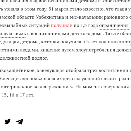
учай насилия над воспитанницами детдома в Узбекистане,
 узнала в этом году. 31 марта стало известно, что глава
мской области Узбекистана и экс-начальник районного 
резвычайных ситуаций
получили
по 1,5 года
ограничения
ловую связь
с воспитанницами детского дома. Также обв
едующая детдома, которая получила 5,5 лет колонии за
то
летними людьми
,
хищение путем злоупотребления долж
должностной подлог
.
возащитников, заведующая отобрала трех воспитанниц 
 месяцев «использовала их для сексуальной связи с раз
материальное вознаграждение». На момент совершения 
15, 16 и 17 лет.