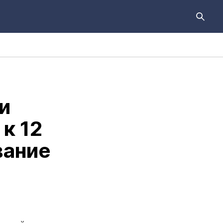
и
к 12
вание