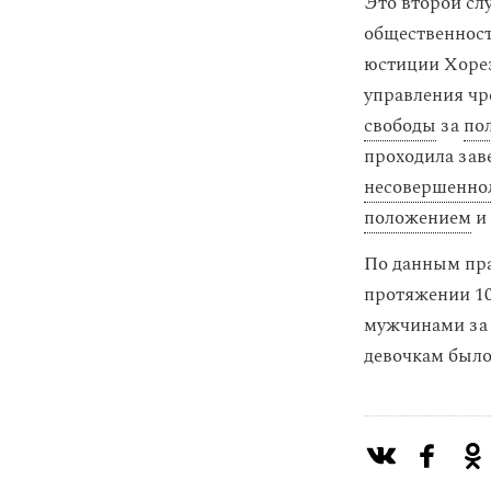
Это второй сл
общественность
юстиции Хорез
управления ч
свободы
за
по
проходила зав
несовершенно
положением
и
По данным пра
протяжении 10
мужчинами за 
девочкам было 