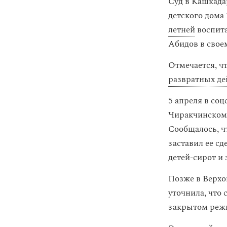
Суд в Кашкада
детского дома
летней
воспит
Абидов в свое
Отмечается, ч
развратных де
5 апреля в соц
Чиракчинском 
Сообщалось, ч
заставил ее сд
детей-сирот и
Позже в Верхо
уточнила, что 
закрытом реж