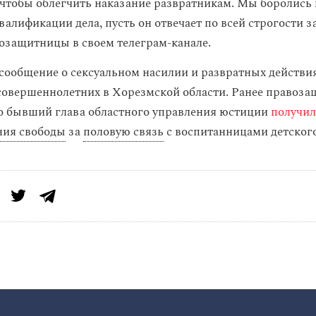
 чтобы облегчить наказание развратникам. Мы боролись н
алификации дела, пусть он отвечает по всей строгости з
озащитницы в своем телеграм-канале.
 сообщение о сексуальном насилии и развратных действия
овершеннолетних в Хорезмской области. Ранее правоз
то бывший глава областного управления юстиции
получи
ния свободы
за
половую связь
с воспитанницами детского