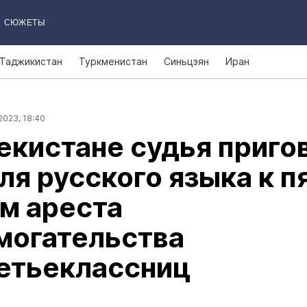
СЮЖЕТЫ
Таджикистан
Туркменистан
Синьцзян
Иран
2023, 18:40
екистане судья приго
ля русского языка к п
м ареста
могательства
етьеклассниц