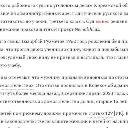
кого районного суда по уголовным делам Хорезмской об
значил административный арест для учителя русского я
гательства до учениц третьего класса. Суд
вынес
решение
нимание правозащитный проект
Nemolchi.uz.
ого языка Базарбай Рузметов 1962 года рождения был п
м, что трогал двоих учениц за спину, живот и под юбкам
Подсудимый свою вину не признал и настаивал, что глади
ую учебу.
ы отмечают, что мужчину признали виновным по статье
омогательствах
. Эта статья появилась в Кодексе об адм
и чуть более месяца назад, в середине апреля 2023 года.
ответственность за домогательства до лиц старше 16 лет.
 детей по-прежнему должны применять
статью 129
[УК]. 
 в законодательстве по защите женщин и детей от насили