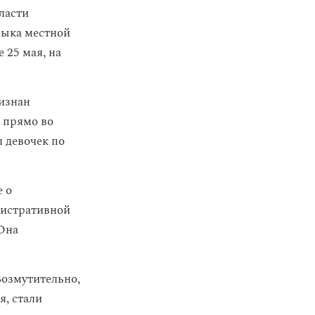
ласти
зыка местной
 25 мая, на
ризнан
и прямо во
л девочек по
 о
инистративной
 Она
Возмутительно,
я, стали