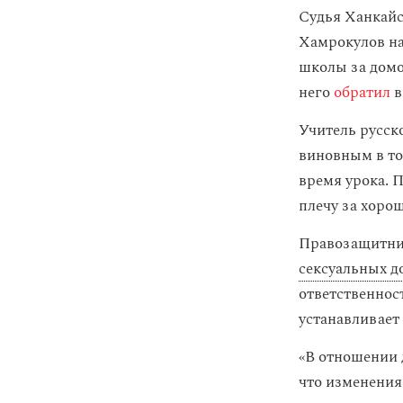
Судья Ханкайс
Хамрокулов на
школы за домо
него
обратил
в
Учитель русск
виновным в то
время урока. 
плечу за хорош
Правозащитниц
сексуальных д
ответственност
устанавливает 
«В отношении
что изменения