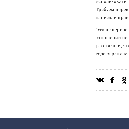
использовать,
Требуем перекв
написали прав
Это не первое
отношении нес
рассказали, ч
года
ограниче