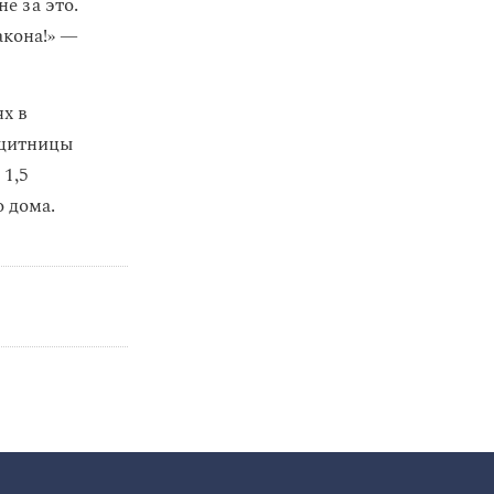
е за это.
акона!» —
х в
ащитницы
л
1,5
 дома.