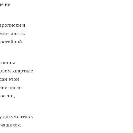
ще не
 прописки и
лжны знать:
достойной
станцы
ервом квартале
дан этой
ине число
оссии,
у документов у
учащихся.