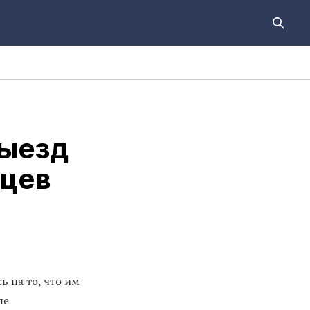
выезд
нцев
 на то, что им
ле