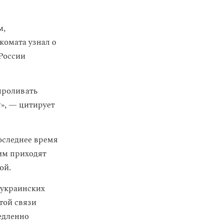
м,
комата узнал о
 России
 проливать
у», — цитирует
оследнее время
 им приходят
ой.
 украинских
той связи
едленно