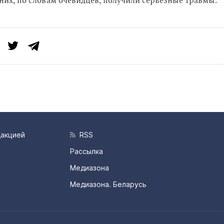
них, по словам очевидцев, получили серьезные травмы.
дакцией
RSS
Рассылка
Медиазона
Медиазона. Беларусь