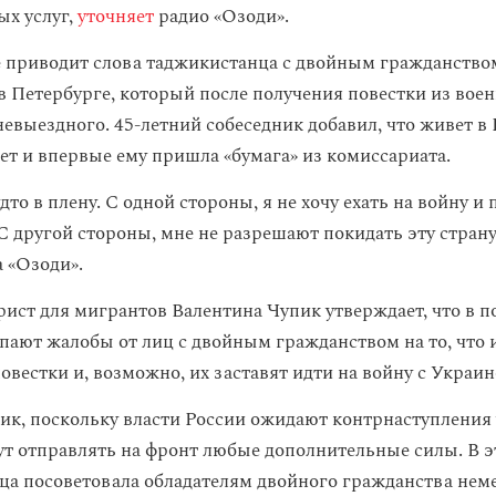
х услуг,
уточняет
радио «Озоди».
 приводит слова таджикистанца с двойным гражданство
в Петербурге, который после получения повестки из воен
невыездного. 45-летний собеседник добавил, что живет в
лет и впервые ему пришла «бумага» из комиссариата.
удто в плену. С одной стороны, я не хочу ехать на войну и
 С другой стороны, мне не разрешают покидать эту стран
 «Озоди».
ист для мигрантов Валентина Чупик утверждает, что в п
упают жалобы от лиц с двойным гражданством на то, что
вестки и, возможно, их заставят идти на войну с Украин
ик, поскольку власти России ожидают контрнаступления
дут отправлять на фронт любые дополнительные силы. В э
а посоветовала обладателям двойного гражданства нем