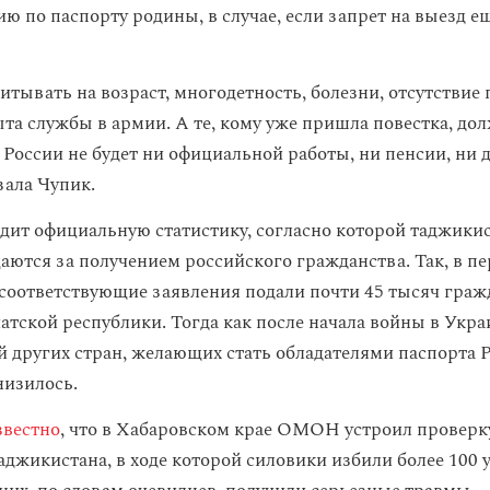
ю по паспорту родины, в случае, если запрет на выезд е
итывать на возраст, многодетность, болезни, отсутствие
ыта службы в армии. А те, кому уже пришла повестка, до
 России не будет ни официальной работы, ни пенсии, ни 
зала Чупик.
дит официальную статистику, согласно которой таджики
аются за получением российского гражданства. Так, в п
 соответствующие заявления подали почти 45 тысяч граж
атской республики. Тогда как после начала войны в Укра
й других стран, желающих стать обладателями паспорта Р
низилось.
звестно
, что в Хабаровском крае ОМОН устроил проверк
аджикистана, в ходе которой силовики избили более 100 