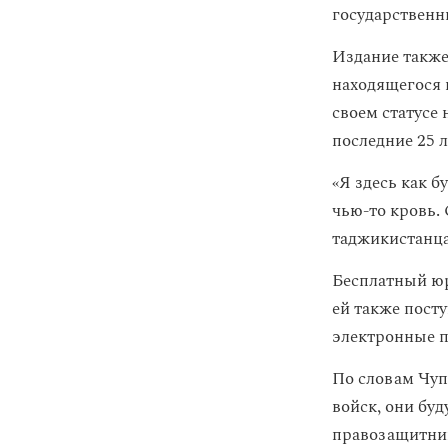
государственны
Издание также
находящегося 
своем статусе 
последние 25 
«Я здесь как б
чью-то кровь.
таджикистанца
Бесплатный юр
ей также пост
электронные по
По словам Чуп
войск, они бу
правозащитниц