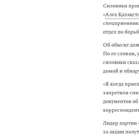
Силовики пров
«
Алға Қазақст
спецприемника
отдел по борь
Об обыске дом
По ее словам, 
силовики сказ
домой и обнар
«Я когда прие
запретили сни
документов об
корреспондент
Лидер партии 
за акции полу